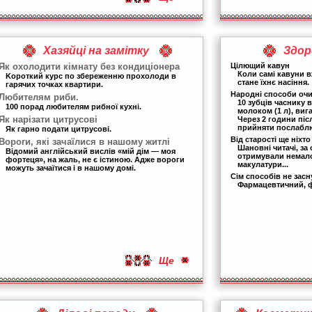
Хазяйці на замітку
Здор
Як охолодити кімнату без кондиціонера
Цілющий кавун
Коли самі кавуни в
Kороткий курс по збереженню прохолоди в
стане їхнє насіння.
гарячих точках квартири.
Народні способи очи
Любителям риби.
10 зубців часнику 
100 порад любителям рибної кухні.
молоком (1 л), виг
Як нарізати цитрусові
Через 2 години пі
прийняти послаблю
Як гарно подати цитрусові.
Від старості ще ніхт
Вороги, які зачаїлися в нашому житлі
Шановні читачі, за 
Відомий англійський вислів «мій дім — моя
отримували немал
фортеця», на жаль, не є істиною. Адже вороги
макулатури...
можуть зачаїтися і в нашому домі.
Сім способів не засн
Фармацевтичний, фі
Ще