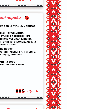
ові поради
же давно з’їдено, у пригоді
щення гельмінтів
в суміші з перевареним
аняють усі види глистів.
сля випитого молока можна
ючий засіб.
о не помер…
останні місяці Ви, напевно,
о передвиборчої
ути на роботі
зіологічний та ін.
Ще