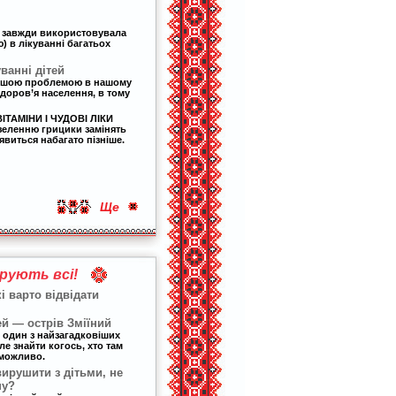
 завжди використовувала
) в лікуванні багатьох
уванні дітей
рішою проблемою в нашому
 здоров’я населення, в тому
ІТАМІНИ І ЧУДОВІ ЛІКИ
еленню грицики замінять
’явиться набагато пізніше.
Ще
рують всі!
кі варто відвідати
ей — острів Зміїний
е один з найзагадковіших
ле знайти когось, хто там
еможливо.
вирушити з дітьми, не
ну?