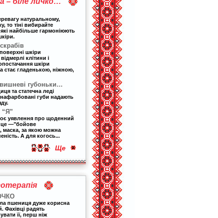
 – біле личко…
еревагу натуральному,
, то тіні вибирайте
 які найбільше гармоніюють
шкіри.
скрабів
 поверхні шкіри
відмерлі клітини і
опостачання шкіри
а стає гладенькою, ніжною,
 вишневі губоньки…
ця та статечна леді
 нафарбовані губи надають
ду.
 “Я”
воє уявлення про щоденний
 це
—
"бойове
 маска, за якою можна
ність. А для когось...
Ще
отерапія
ОЧКО
ла пшениця дуже корисна
. Фахівці радять
вати її, перш ніж