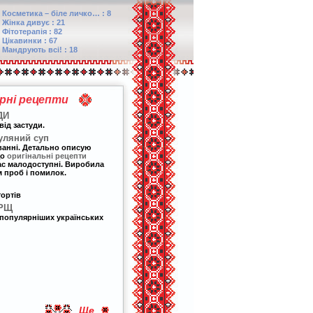
Косметика – біле личко… : 8
Жінка дивує : 21
Фітотерапія : 82
Цікавинки : 67
Мандрують всі! : 18
арні рецепти
ДИ
від застуди.
уляний суп
ванні. Детально описую
що
оригінальні рецепти
 нас малодоступні. Виробила
 проб і помилок.
тортів
ОРЩ
популярніших українських
Ще