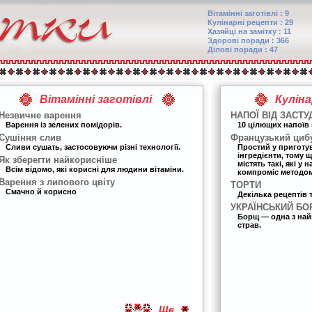
Вітамінні заготівлі : 9
Кулінарні рецепти : 29
Хазяйці на замітку : 11
Здорові поради : 366
Ділові поради : 47
Вітамінні заготівлі
Кулін
Незвичне варення
НАПОЇ ВІД ЗАСТУ
Варення із зелених помідорів.
10 цілющих напоїв 
Сушіння слив
Французький циб
Сливи сушать, застосовуючи різні технології.
Простий у приготу
інгредієнти, тому 
Як зберегти найкорисніше
містять такі, які у
Всім відомо, які корисні для людини вітаміни.
компроміс методом
Варення з липового цвіту
ТОРТИ
Смачно й корисно
Декілька рецептів 
УКРАЇНСЬКИЙ Б
Борщ — одна з най
страв.
Ще