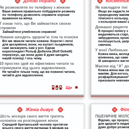
Ділові поради
Косметика
Як розмовляти по телефону з жінкою
Як накладати тіні
Ваше вміння правильно побудувати розмову
Якщо ви надаєте п
по телефону дозволить справити хороше
природному макіяжу
враження на жінку.
тілесного кольору,
з кольором вашої 
7 ознак того, що Ви займаєтеся своєю
Домашні рецепти 
справою
В процесі пілінгу з
Займайтеся улюбленою справою!
видаляються старі, 
Новини шкодять здоров’ю тіла та психіки
забруднення, кров
Всі ми звикли читати новини. Короткі і легкі
поліпшується, шкір
для зрозуміння, вони, на кшталт льодяників,
сяючою.
самі заскакують нам у рот. Однак
У моєї Любоньки
кореспондент Рольф Добелла (Rolf Dobelli)
Кожна юнка, молоди
переконує, що вони дуже й дуже шкодять
впевнена, що саме
нашій психіці. І ось чому.
їй шикарного вигля
10 простих ідей як ефективно читати та
Макіяж від “А” до
отримувати від цього задоволення.
Кожна жінка має с
Не читайте тільки тому, що ви повинні читати,
макіяж. Для когось
читайте для задоволення.
розфарбовування",
приховати невпевне
Ще
Жінка дивує
Фіт
Шість місяців свого життя тратять
ПШЕНИЧНЕ МОЛ
чоловіки на розглядання жінок
Відомо, що пророс
для здоров’я людей
Середній британський чоловік протягом
дуже добре розжову
всього свого життя витрачає 6 місяців на