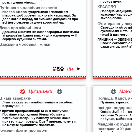
проковтнути.
розглядання жінок...
КРАСОЛЯ
Путівник з чоловічих секретів
Народна медицина
Необов'язково зустрічатися з чоловіком
красолю (настурцію
півроку, щоб зрозуміти, хто він насправді. За
захворювань.
допомогою порад, ви зможете довідатися про
всі його секрети за дуже короткий час.
Фітотерапія у лік
Дещо про жіночі ноги
Сьогодні найгост
суспільстві є стан
Довжина жіночих ніг безпосередньо пов’язана
числі й дитячого.
зі здоров’ям їхньої власниці, насамперед — її
серцево-судинної системи.
ГРИЦИКИ — ЗЕЛЕНІ В
Своєю соковитою з
Взаємини чоловіка і жінки
салат лутук, який з
Ще
Цікавинки
Манд
Цікаві авіафакти
Польща: 8 міст, я
Літак вважається найбезпечнішим засобом
Путівник туриста.
пересування
Ідеї для подорож
7 причин прокрастинації та як її позбутися
Острів Зміїний – ц
Постійне відкладання більш або менш
куточків України. А
важливих завдань у вашому бізнесі може
побував, майже н
привести до провалу. Ось 7 причин, чому ви
Мандрівки: куди 
не можете припинити зволікати.
покидаючи Украї
Кумедні факти про овочі