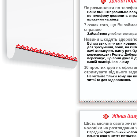
Ділові пор
Як розмовляти по телефон
Ваше вміння правильно поб
по телефону дозволить спр
враження на жінку.
7 ознак того, що Ви займа
справою
Займайтеся улюбленою спра
Новини шкодять здоров’ю 
Всі ми звикли читати новини. 
для зрозуміння, вони, на кшт
самі заскакують нам у рот. О
кореспондент Рольф Добелла 
переконує, що вони дуже й 
нашій психіці. І ось чому.
10 простих ідей як ефекти
отримувати від цього зад
Не читайте тільки тому, що в
читайте для задоволення.
Жінка див
Шість місяців свого життя
чоловіки на розглядання 
Середній британський чолов
всього свого життя витрачає 