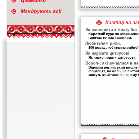
Цікавинки
Мандрують всі!
Хазяйці на з
Як охолодити кімнату без
Kороткий курс по збережен
гарячих точках квартири.
Любителям риби.
100 порад любителям рибної 
Як нарізати цитрусові
Як гарно подати цитрусові.
Вороги, які зачаїлися в н
Відомий англійський вислів 
фортеця», на жаль, не є іст
можуть зачаїтися і в нашому 