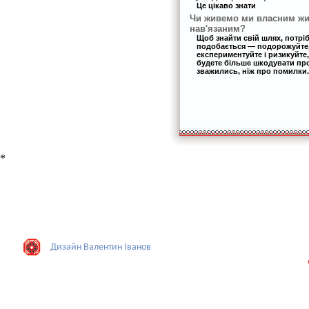
Це цікаво знати
Чи живемо ми власним жи
нав'язаним?
Щоб знайти свій шлях, потрі
подобається — подорожуйте,
експериментуйте і ризикуйте,
будете більше шкодувати про 
зважились, ніж про помилки.
*
Дизайн Валентин Iванов