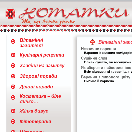
Вітамінні
Вітамінні заг
заготівлі
Незвичне варення
Варення із зелених помідорів
Кулінарні рецепти
Сушіння слив
Сливи сушать, застосовуючи р
Хазяйці на замітку
Як зберегти найкорисніше
Всім відомо, які корисні для
Здорові поради
Варення з липового цвіту
Смачно й корисно
Ділові поради
Косметика – біле
личко…
Жінка дивує
Фітотерапія