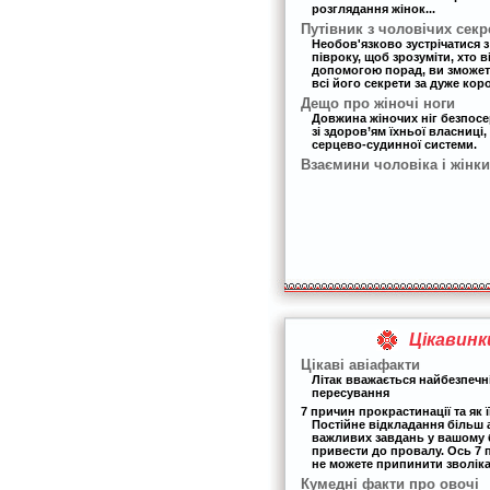
розглядання жінок...
Путівник з чоловічих секр
Необов'язково зустрічатися 
півроку, щоб зрозуміти, хто в
допомогою порад, ви зможет
всі його секрети за дуже кор
Дещо про жіночі ноги
Довжина жіночих ніг безпос
зі здоров’ям їхньої власниці,
серцево-судинної системи.
Взаємини чоловіка і жінки
Цікавинк
Цікаві авіафакти
Літак вважається найбезпеч
пересування
7 причин прокрастинації та як ї
Постійне відкладання більш
важливих завдань у вашому 
привести до провалу. Ось 7 
не можете припинити зволіка
Кумедні факти про овочі