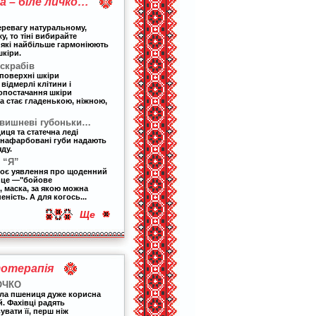
 – біле личко…
еревагу натуральному,
, то тіні вибирайте
 які найбільше гармоніюють
шкіри.
скрабів
 поверхні шкіри
відмерлі клітини і
опостачання шкіри
а стає гладенькою, ніжною,
 вишневі губоньки…
ця та статечна леді
 нафарбовані губи надають
ду.
 “Я”
воє уявлення про щоденний
 це
—
"бойове
 маска, за якою можна
ність. А для когось...
Ще
отерапія
ОЧКО
ла пшениця дуже корисна
. Фахівці радять
вати її, перш ніж