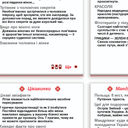
проковтнути.
розглядання жінок...
КРАСОЛЯ
Путівник з чоловічих секретів
Народна медицина
Необов'язково зустрічатися з чоловіком
красолю (настурцію
півроку, щоб зрозуміти, хто він насправді. За
захворювань.
допомогою порад, ви зможете довідатися про
всі його секрети за дуже короткий час.
Фітотерапія у лік
Дещо про жіночі ноги
Сьогодні найгост
суспільстві є стан
Довжина жіночих ніг безпосередньо пов’язана
числі й дитячого.
зі здоров’ям їхньої власниці, насамперед — її
серцево-судинної системи.
ГРИЦИКИ — ЗЕЛЕНІ В
Своєю соковитою з
Взаємини чоловіка і жінки
салат лутук, який з
Ще
Цікавинки
Манд
Цікаві авіафакти
Польща: 8 міст, я
Літак вважається найбезпечнішим засобом
Путівник туриста.
пересування
Ідеї для подорож
7 причин прокрастинації та як її позбутися
Острів Зміїний – ц
Постійне відкладання більш або менш
куточків України. А
важливих завдань у вашому бізнесі може
побував, майже н
привести до провалу. Ось 7 причин, чому ви
Мандрівки: куди 
не можете припинити зволікати.
покидаючи Украї
Кумедні факти про овочі