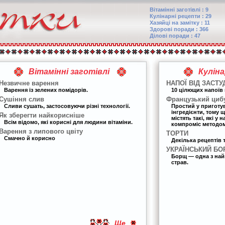
Вітамінні заготівлі : 9
Кулінарні рецепти : 29
Хазяйці на замітку : 11
Здорові поради : 366
Ділові поради : 47
Вітамінні заготівлі
Кулін
Незвичне варення
НАПОЇ ВІД ЗАСТУ
Варення із зелених помідорів.
10 цілющих напоїв 
Сушіння слив
Французький циб
Сливи сушать, застосовуючи різні технології.
Простий у приготу
інгредієнти, тому 
Як зберегти найкорисніше
містять такі, які у
Всім відомо, які корисні для людини вітаміни.
компроміс методом
Варення з липового цвіту
ТОРТИ
Смачно й корисно
Декілька рецептів 
УКРАЇНСЬКИЙ Б
Борщ — одна з най
страв.
Ще