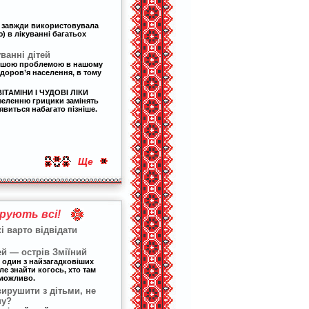
 завжди використовувала
) в лікуванні багатьох
уванні дітей
рішою проблемою в нашому
 здоров’я населення, в тому
ІТАМІНИ І ЧУДОВІ ЛІКИ
еленню грицики замінять
’явиться набагато пізніше.
Ще
рують всі!
кі варто відвідати
ей — острів Зміїний
е один з найзагадковіших
ле знайти когось, хто там
еможливо.
вирушити з дітьми, не
ну?