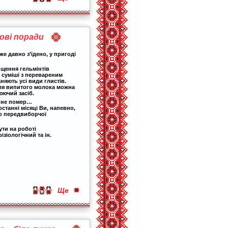
ові поради
же давно з’їдено, у пригоді
щення гельмінтів
в суміші з перевареним
аняють усі види глистів.
сля випитого молока можна
ючий засіб.
о не помер…
останні місяці Ви, напевно,
о передвиборчої
ути на роботі
зіологічний та ін.
Ще