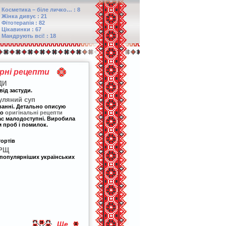
Косметика – біле личко… : 8
Жінка дивує : 21
Фітотерапія : 82
Цікавинки : 67
Мандрують всі! : 18
арні рецепти
ДИ
від застуди.
уляний суп
ванні. Детально описую
що
оригінальні рецепти
 нас малодоступні. Виробила
 проб і помилок.
тортів
ОРЩ
популярніших українських
Ще