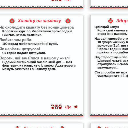
Хазяйці на замітку
Здор
Як охолодити кімнату без кондиціонера
Цілющий кавун
Коли самі кавуни в
Kороткий курс по збереженню прохолоди в
стане їхнє насіння.
гарячих точках квартири.
Народні способи очи
Любителям риби.
10 зубців часнику 
100 порад любителям рибної кухні.
молоком (1 л), виг
Як нарізати цитрусові
Через 2 години пі
прийняти послаблю
Як гарно подати цитрусові.
Від старості ще ніхт
Вороги, які зачаїлися в нашому житлі
Шановні читачі, за 
Відомий англійський вислів «мій дім — моя
отримували немал
фортеця», на жаль, не є істиною. Адже вороги
макулатури...
можуть зачаїтися і в нашому домі.
Сім способів не засн
Фармацевтичний, фі
Ще