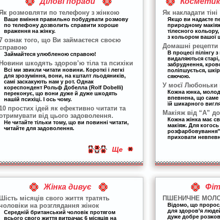
Ділові поради
Косметика
Як розмовляти по телефону з жінкою
Як накладати тіні
Ваше вміння правильно побудувати розмову
Якщо ви надаєте п
по телефону дозволить справити хороше
природному макіяжу
враження на жінку.
тілесного кольору,
з кольором вашої 
7 ознак того, що Ви займаєтеся своєю
Домашні рецепти 
справою
В процесі пілінгу з
Займайтеся улюбленою справою!
видаляються старі, 
Новини шкодять здоров’ю тіла та психіки
забруднення, кров
Всі ми звикли читати новини. Короткі і легкі
поліпшується, шкір
для зрозуміння, вони, на кшталт льодяників,
сяючою.
самі заскакують нам у рот. Однак
У моєї Любоньки
кореспондент Рольф Добелла (Rolf Dobelli)
Кожна юнка, молоди
переконує, що вони дуже й дуже шкодять
впевнена, що саме
нашій психіці. І ось чому.
їй шикарного вигля
10 простих ідей як ефективно читати та
Макіяж від “А” до
отримувати від цього задоволення.
Кожна жінка має с
Не читайте тільки тому, що ви повинні читати,
макіяж. Для когось
читайте для задоволення.
розфарбовування",
приховати невпевне
Ще
Жінка дивує
Фіт
Шість місяців свого життя тратять
ПШЕНИЧНЕ МОЛ
чоловіки на розглядання жінок
Відомо, що пророс
для здоров’я людей
Середній британський чоловік протягом
дуже добре розжову
всього свого життя витрачає 6 місяців на