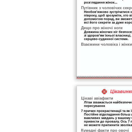
розглядання жінок...
Путівник з чоловічих секр
Необов'язково зустрічатися 
півроку, щоб зрозуміти, хто в
допомогою порад, ви зможет
всі його секрети за дуже кор
Дещо про жіночі ноги
Довжина жіночих ніг безпос
зі здоров’ям їхньої власниці,
серцево-судинної системи.
Взаємини чоловіка і жінки
Цікавинк
Цікаві авіафакти
Літак вважається найбезпеч
пересування
7 причин прокрастинації та як ї
Постійне відкладання більш
важливих завдань у вашому 
привести до провалу. Ось 7 
не можете припинити зволіка
Кумедні факти про овочі