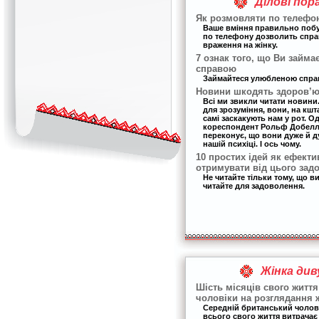
Ділові пор
Як розмовляти по телефон
Ваше вміння правильно поб
по телефону дозволить спр
враження на жінку.
7 ознак того, що Ви займа
справою
Займайтеся улюбленою спра
Новини шкодять здоров’ю 
Всі ми звикли читати новини. 
для зрозуміння, вони, на кшт
самі заскакують нам у рот. О
кореспондент Рольф Добелла 
переконує, що вони дуже й 
нашій психіці. І ось чому.
10 простих ідей як ефекти
отримувати від цього зад
Не читайте тільки тому, що в
читайте для задоволення.
Жінка див
Шість місяців свого життя
чоловіки на розглядання 
Середній британський чолов
всього свого життя витрачає 