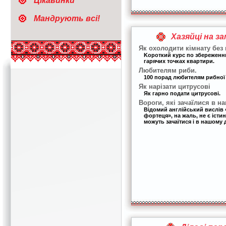
Цікавинки
Мандрують всі!
Хазяйці на з
Як охолодити кімнату без
Kороткий курс по збережен
гарячих точках квартири.
Любителям риби.
100 порад любителям рибної 
Як нарізати цитрусові
Як гарно подати цитрусові.
Вороги, які зачаїлися в н
Відомий англійський вислів 
фортеця», на жаль, не є іст
можуть зачаїтися і в нашому 