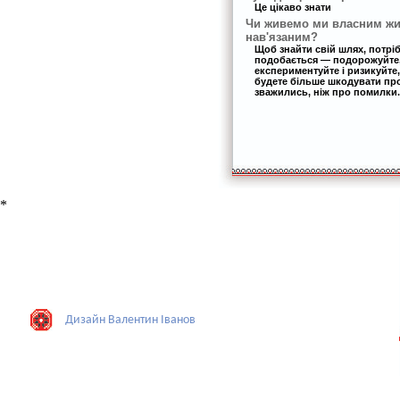
Це цікаво знати
Чи живемо ми власним жи
нав'язаним?
Щоб знайти свій шлях, потрі
подобається — подорожуйте,
експериментуйте і ризикуйте,
будете більше шкодувати про 
зважились, ніж про помилки.
*
Дизайн Валентин Iванов