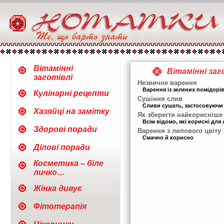
Вітамінні
Вітамінні заг
заготівлі
Незвичне варення
Варення із зелених помідорів
Кулінарні рецепти
Сушіння слив
Сливи сушать, застосовуючи р
Хазяйці на замітку
Як зберегти найкорисніше
Всім відомо, які корисні для
Здорові поради
Варення з липового цвіту
Смачно й корисно
Ділові поради
Косметика – біле
личко…
Жінка дивує
Фітотерапія