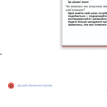
Це цікаво знати
Чи живемо ми власним жи
нав'язаним?
Щоб знайти свій шлях, потрі
подобається — подорожуйте,
експериментуйте і ризикуйте,
будете більше шкодувати про 
зважились, ніж про помилки.
*
Дизайн Валентин Iванов