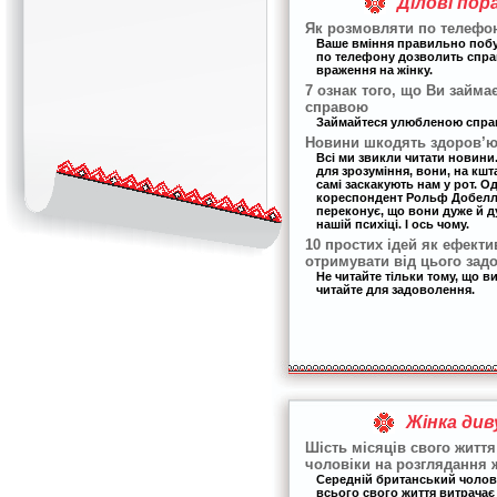
Ділові пор
Як розмовляти по телефон
Ваше вміння правильно поб
по телефону дозволить спр
враження на жінку.
7 ознак того, що Ви займа
справою
Займайтеся улюбленою спра
Новини шкодять здоров’ю 
Всі ми звикли читати новини. 
для зрозуміння, вони, на кшт
самі заскакують нам у рот. О
кореспондент Рольф Добелла 
переконує, що вони дуже й 
нашій психіці. І ось чому.
10 простих ідей як ефекти
отримувати від цього зад
Не читайте тільки тому, що в
читайте для задоволення.
Жінка див
Шість місяців свого життя
чоловіки на розглядання 
Середній британський чолов
всього свого життя витрачає 