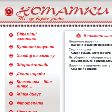
Вітамінні
Вітамінні заг
заготівлі
Незвичне варення
Варення із зелених помідорів
Кулінарні рецепти
Сушіння слив
Сливи сушать, застосовуючи р
Хазяйці на замітку
Як зберегти найкорисніше
Всім відомо, які корисні для
Здорові поради
Варення з липового цвіту
Смачно й корисно
Ділові поради
Косметика – біле
личко…
Жінка дивує
Фітотерапія