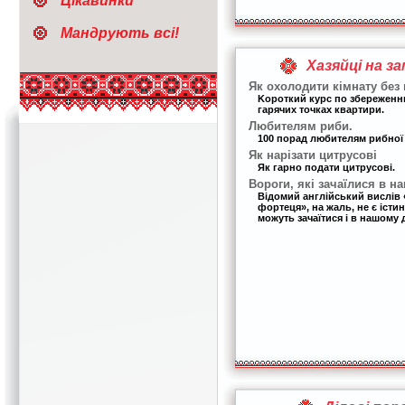
Цікавинки
Мандрують всі!
Хазяйці на з
Як охолодити кімнату без
Kороткий курс по збережен
гарячих точках квартири.
Любителям риби.
100 порад любителям рибної 
Як нарізати цитрусові
Як гарно подати цитрусові.
Вороги, які зачаїлися в н
Відомий англійський вислів 
фортеця», на жаль, не є іст
можуть зачаїтися і в нашому 