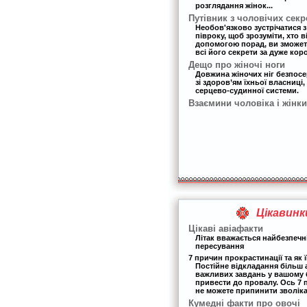
розглядання жінок...
Путівник з чоловічих секр
Необов'язково зустрічатися 
півроку, щоб зрозуміти, хто в
допомогою порад, ви зможет
всі його секрети за дуже кор
Дещо про жіночі ноги
Довжина жіночих ніг безпос
зі здоров’ям їхньої власниці,
серцево-судинної системи.
Взаємини чоловіка і жінки
Цікавинк
Цікаві авіафакти
Літак вважається найбезпеч
пересування
7 причин прокрастинації та як ї
Постійне відкладання більш
важливих завдань у вашому 
привести до провалу. Ось 7 
не можете припинити зволіка
Кумедні факти про овочі