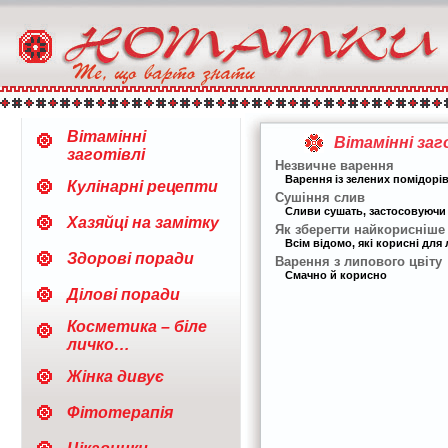
Вітамінні
Вітамінні заг
заготівлі
Незвичне варення
Варення із зелених помідорів
Кулінарні рецепти
Сушіння слив
Сливи сушать, застосовуючи р
Хазяйці на замітку
Як зберегти найкорисніше
Всім відомо, які корисні для
Здорові поради
Варення з липового цвіту
Смачно й корисно
Ділові поради
Косметика – біле
личко…
Жінка дивує
Фітотерапія