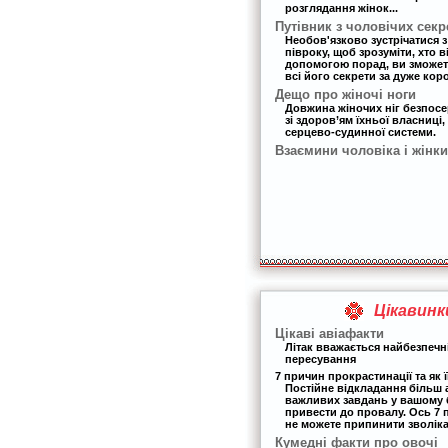
розглядання жінок...
Путівник з чоловічих секр
Необов'язково зустрічатися 
півроку, щоб зрозуміти, хто в
допомогою порад, ви зможет
всі його секрети за дуже кор
Дещо про жіночі ноги
Довжина жіночих ніг безпос
зі здоров’ям їхньої власниці,
серцево-судинної системи.
Взаємини чоловіка і жінки
Цікавинк
Цікаві авіафакти
Літак вважається найбезпеч
пересування
7 причин прокрастинації та як ї
Постійне відкладання більш
важливих завдань у вашому 
привести до провалу. Ось 7 
не можете припинити зволіка
Кумедні факти про овочі