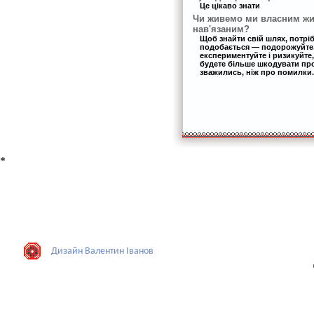
Це цікаво знати
Чи живемо ми власним жи
нав'язаним?
Щоб знайти свій шлях, потрі
подобається — подорожуйте,
експериментуйте і ризикуйте,
будете більше шкодувати про 
зважились, ніж про помилки.
*
Дизайн Валентин Iванов