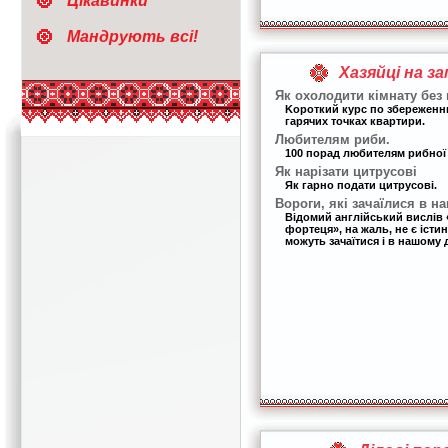
Цікавинки
Мандрують всі!
Хазяйці на з
Як охолодити кімнату без
Kороткий курс по збережен
гарячих точках квартири.
Любителям риби.
100 порад любителям рибної 
Як нарізати цитрусові
Як гарно подати цитрусові.
Вороги, які зачаїлися в н
Відомий англійський вислів 
фортеця», на жаль, не є іст
можуть зачаїтися і в нашому 