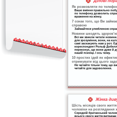
Ділові пор
Як розмовляти по телефон
Ваше вміння правильно поб
по телефону дозволить спр
враження на жінку.
7 ознак того, що Ви займа
справою
Займайтеся улюбленою спра
Новини шкодять здоров’ю 
Всі ми звикли читати новини. 
для зрозуміння, вони, на кшт
самі заскакують нам у рот. О
кореспондент Рольф Добелла 
переконує, що вони дуже й 
нашій психіці. І ось чому.
10 простих ідей як ефекти
отримувати від цього зад
Не читайте тільки тому, що в
читайте для задоволення.
Жінка див
Шість місяців свого життя
чоловіки на розглядання 
Середній британський чолов
всього свого життя витрачає 