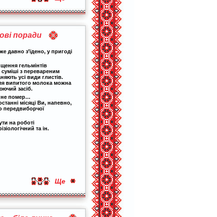
ові поради
же давно з’їдено, у пригоді
щення гельмінтів
в суміші з перевареним
аняють усі види глистів.
сля випитого молока можна
ючий засіб.
о не помер…
останні місяці Ви, напевно,
о передвиборчої
ути на роботі
зіологічний та ін.
Ще