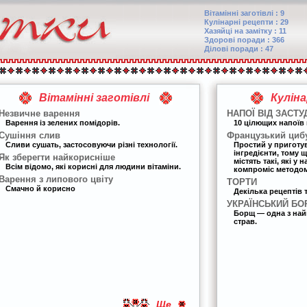
Вітамінні заготівлі : 9
Кулінарні рецепти : 29
Хазяйці на замітку : 11
Здорові поради : 366
Ділові поради : 47
Вітамінні заготівлі
Кулін
Незвичне варення
НАПОЇ ВІД ЗАСТУ
Варення із зелених помідорів.
10 цілющих напоїв 
Сушіння слив
Французький циб
Сливи сушать, застосовуючи різні технології.
Простий у приготу
інгредієнти, тому 
Як зберегти найкорисніше
містять такі, які у
Всім відомо, які корисні для людини вітаміни.
компроміс методом
Варення з липового цвіту
ТОРТИ
Смачно й корисно
Декілька рецептів 
УКРАЇНСЬКИЙ Б
Борщ — одна з най
страв.
Ще