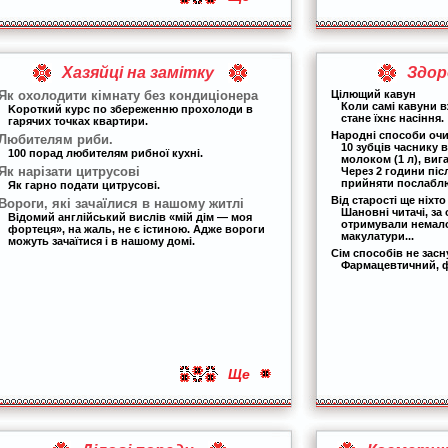
Хазяйці на замітку
Здор
Як охолодити кімнату без кондиціонера
Цілющий кавун
Коли самі кавуни в
Kороткий курс по збереженню прохолоди в
стане їхнє насіння.
гарячих точках квартири.
Народні способи очи
Любителям риби.
10 зубців часнику 
100 порад любителям рибної кухні.
молоком (1 л), виг
Як нарізати цитрусові
Через 2 години пі
прийняти послаблю
Як гарно подати цитрусові.
Від старості ще ніхт
Вороги, які зачаїлися в нашому житлі
Шановні читачі, за 
Відомий англійський вислів «мій дім — моя
отримували немал
фортеця», на жаль, не є істиною. Адже вороги
макулатури...
можуть зачаїтися і в нашому домі.
Сім способів не засн
Фармацевтичний, фі
Ще