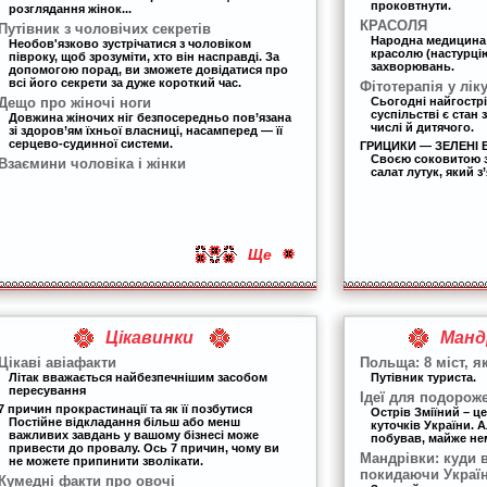
проковтнути.
розглядання жінок...
КРАСОЛЯ
Путівник з чоловічих секретів
Народна медицина
Необов'язково зустрічатися з чоловіком
красолю (настурцію
півроку, щоб зрозуміти, хто він насправді. За
захворювань.
допомогою порад, ви зможете довідатися про
всі його секрети за дуже короткий час.
Фітотерапія у лік
Дещо про жіночі ноги
Сьогодні найгост
суспільстві є стан
Довжина жіночих ніг безпосередньо пов’язана
числі й дитячого.
зі здоров’ям їхньої власниці, насамперед — її
серцево-судинної системи.
ГРИЦИКИ — ЗЕЛЕНІ В
Своєю соковитою з
Взаємини чоловіка і жінки
салат лутук, який з
Ще
Цікавинки
Манд
Цікаві авіафакти
Польща: 8 міст, я
Літак вважається найбезпечнішим засобом
Путівник туриста.
пересування
Ідеї для подорож
7 причин прокрастинації та як її позбутися
Острів Зміїний – ц
Постійне відкладання більш або менш
куточків України. А
важливих завдань у вашому бізнесі може
побував, майже н
привести до провалу. Ось 7 причин, чому ви
Мандрівки: куди 
не можете припинити зволікати.
покидаючи Украї
Кумедні факти про овочі