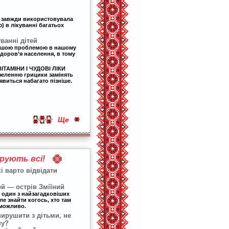
 завжди використовувала
) в лікуванні багатьох
уванні дітей
рішою проблемою в нашому
 здоров’я населення, в тому
ІТАМІНИ І ЧУДОВІ ЛІКИ
еленню грицики замінять
’явиться набагато пізніше.
Ще
рують всі!
кі варто відвідати
ей — острів Зміїний
е один з найзагадковіших
ле знайти когось, хто там
еможливо.
вирушити з дітьми, не
ну?