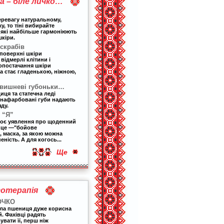
 – біле личко…
еревагу натуральному,
, то тіні вибирайте
 які найбільше гармоніюють
шкіри.
скрабів
 поверхні шкіри
відмерлі клітини і
опостачання шкіри
а стає гладенькою, ніжною,
 вишневі губоньки…
ця та статечна леді
 нафарбовані губи надають
ду.
 “Я”
воє уявлення про щоденний
 це
—
"бойове
 маска, за якою можна
ність. А для когось...
Ще
отерапія
ОЧКО
ла пшениця дуже корисна
. Фахівці радять
вати її, перш ніж