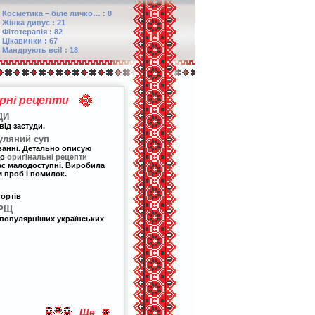
Косметика – біле личко… : 8
Жінка дивує : 21
Фітотерапія : 82
Цікавинки : 67
Мандрують всі! : 18
арні рецепти
ДИ
від застуди.
уляний суп
ванні. Детально описую
що
оригінальні рецепти
 нас малодоступні. Виробила
 проб і помилок.
тортів
ОРЩ
популярніших українських
Ще