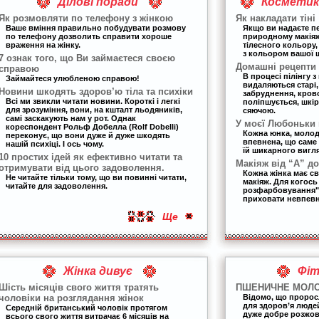
Ділові поради
Косметика
Як розмовляти по телефону з жінкою
Як накладати тіні
Ваше вміння правильно побудувати розмову
Якщо ви надаєте п
по телефону дозволить справити хороше
природному макіяжу
враження на жінку.
тілесного кольору,
з кольором вашої 
7 ознак того, що Ви займаєтеся своєю
Домашні рецепти 
справою
В процесі пілінгу з
Займайтеся улюбленою справою!
видаляються старі, 
Новини шкодять здоров’ю тіла та психіки
забруднення, кров
Всі ми звикли читати новини. Короткі і легкі
поліпшується, шкір
для зрозуміння, вони, на кшталт льодяників,
сяючою.
самі заскакують нам у рот. Однак
У моєї Любоньки
кореспондент Рольф Добелла (Rolf Dobelli)
Кожна юнка, молоди
переконує, що вони дуже й дуже шкодять
впевнена, що саме
нашій психіці. І ось чому.
їй шикарного вигля
10 простих ідей як ефективно читати та
Макіяж від “А” до
отримувати від цього задоволення.
Кожна жінка має с
Не читайте тільки тому, що ви повинні читати,
макіяж. Для когось
читайте для задоволення.
розфарбовування",
приховати невпевне
Ще
Жінка дивує
Фіт
Шість місяців свого життя тратять
ПШЕНИЧНЕ МОЛ
чоловіки на розглядання жінок
Відомо, що пророс
для здоров’я людей
Середній британський чоловік протягом
дуже добре розжову
всього свого життя витрачає 6 місяців на