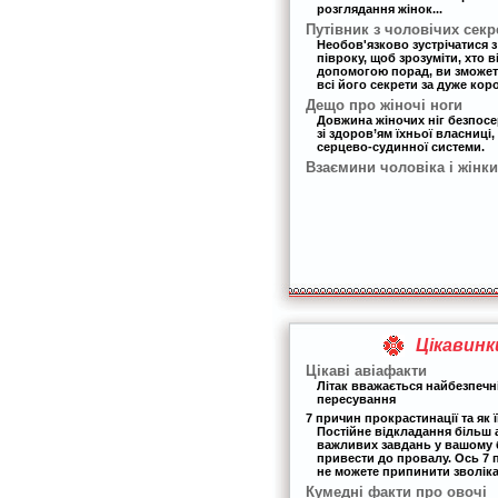
розглядання жінок...
Путівник з чоловічих секр
Необов'язково зустрічатися 
півроку, щоб зрозуміти, хто в
допомогою порад, ви зможет
всі його секрети за дуже кор
Дещо про жіночі ноги
Довжина жіночих ніг безпос
зі здоров’ям їхньої власниці,
серцево-судинної системи.
Взаємини чоловіка і жінки
Цікавинк
Цікаві авіафакти
Літак вважається найбезпеч
пересування
7 причин прокрастинації та як ї
Постійне відкладання більш
важливих завдань у вашому 
привести до провалу. Ось 7 
не можете припинити зволіка
Кумедні факти про овочі