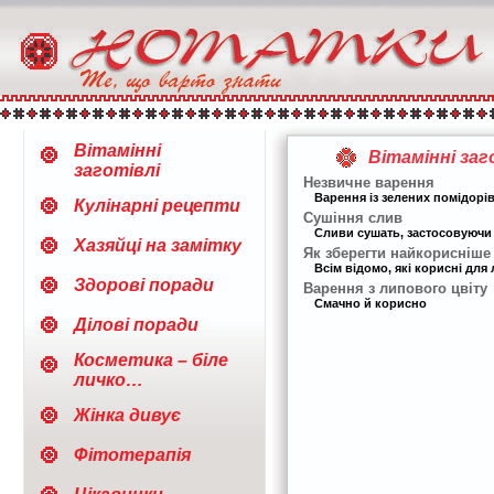
Вітамінні
Вітамінні заг
заготівлі
Незвичне варення
Варення із зелених помідорів
Кулінарні рецепти
Сушіння слив
Сливи сушать, застосовуючи р
Хазяйці на замітку
Як зберегти найкорисніше
Всім відомо, які корисні для
Здорові поради
Варення з липового цвіту
Смачно й корисно
Ділові поради
Косметика – біле
личко…
Жінка дивує
Фітотерапія