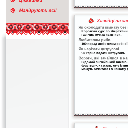
Цікавинки
Мандрують всі!
Хазяйці на з
Як охолодити кімнату без
Kороткий курс по збережен
гарячих точках квартири.
Любителям риби.
100 порад любителям рибної 
Як нарізати цитрусові
Як гарно подати цитрусові.
Вороги, які зачаїлися в н
Відомий англійський вислів 
фортеця», на жаль, не є іст
можуть зачаїтися і в нашому 