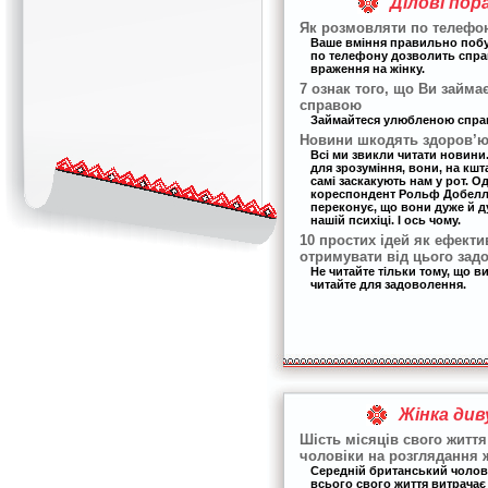
Ділові пор
Як розмовляти по телефон
Ваше вміння правильно поб
по телефону дозволить спр
враження на жінку.
7 ознак того, що Ви займа
справою
Займайтеся улюбленою спра
Новини шкодять здоров’ю 
Всі ми звикли читати новини. 
для зрозуміння, вони, на кшт
самі заскакують нам у рот. О
кореспондент Рольф Добелла 
переконує, що вони дуже й 
нашій психіці. І ось чому.
10 простих ідей як ефекти
отримувати від цього зад
Не читайте тільки тому, що в
читайте для задоволення.
Жінка див
Шість місяців свого життя
чоловіки на розглядання 
Середній британський чолов
всього свого життя витрачає 