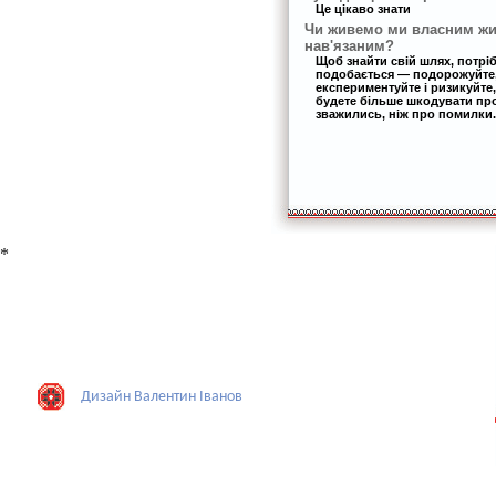
Це цікаво знати
Чи живемо ми власним жи
нав'язаним?
Щоб знайти свій шлях, потрі
подобається — подорожуйте,
експериментуйте і ризикуйте,
будете більше шкодувати про 
зважились, ніж про помилки.
*
Дизайн Валентин Iванов