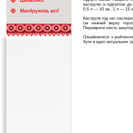
Цікавинки
каструлю із підігрітою д
0,5 л — 10 хв., 1 л — 15 х
Мандрують всі!
Каструля під час пастери
см нижчий верху горло
Перевірити якість закупор
Ознайомтеся з рейтинго
бути в курсі актуальних т