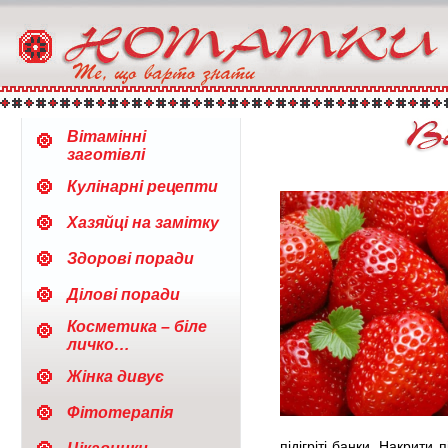
Вітамінні
заготівлі
Кулінарні рецепти
Хазяйці на замітку
Здорові поради
Ділові поради
Косметика – біле
личко…
Жінка дивує
Фітотерапія
підігріті банки. Накрити