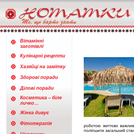
Вітамінні
заготівлі
Кулінарні рецепти
Хазяйці на замітку
Здорові поради
Ділові поради
Косметика – біле
личко…
Жінка дивує
Фітотерапія
роботою життєво важлив
поліпшити загальний стан