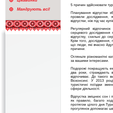
Цікавинки
5 причин здійснювати тури
Мандрують всі!
Планування відпустки зб
провели дослідження, 
відпустки, ніж під час куп
Регулярний відпочинок
серцевого дослідження г
відпустку, схильні до с
Крім того, дослідження, 
що люди, які вчасно йду
причини.
Огляньте різноманітні к
за вашими інтересами.
Подорожі покращують емо
два роки, страждають в
відпочиває. До такого 
Вісконсині. У 2013 роц
туристичні поїздки зм
сфери діяльності.
Відпустка зміцнює сон і 
як правило, багато ходя
протягом цілого дня.Тури
прогулянок допомагає шв