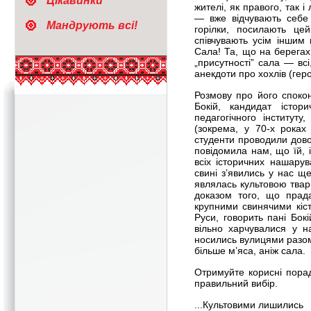
Цікавинки
жителі, як правого, так і
— вже відчувають себе
Мандрують всі!
горілки, посилають це
співчувають усім іншим 
Сала! Та, що на берегах Д
„присутності” сала — всі
анекдоти про хохлів (герої
Розмову про його спокон
Бокій, кандидат істори
педагогічного інституту
(зокрема, у 70-х роках
студенти проводили доволі
повідомила нам, що їй, 
всіх історичних нашару
свині з’явились у нас ще
являлась культовою твар
доказом того, що прада
крупними свинячими кіст
Руси, говорить пані Бокі
вільно харчувалися у н
носились вулицями разом 
більше м’яса, аніж сала.
Отримуйте корисні порад
правильний вибір.
...Культовими лишились