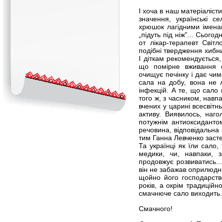
І хоча в наш матеріалісти
значення, українські с
хрюшок лагідними іменам
„підуть під ніж”... Сього
от лікар-терапевт Світ
подібні твердження хибни
І діткам рекомендується,
що помірне вживання с
очищує печінку і дає чи
сала на добу, вона не 
інфекцій. А те, що сало
того ж, з часником, навп
вчених у царині всесвітн
активу. Виявилось, наг
потужнім антиоксидантом
речовина, відповідальна 
тим Ганна Левченко засте
Та українці як їли сало, 
медики, чи, навпаки, 
продовжує розвиватись..
він не забажав оприлюдню
щойно його господарств
років, а окрім традиційн
смачнюче сало виходить.
Смачного!