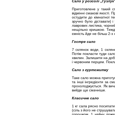
Сало у розсолі „Тузлук
Приготовлене у такий сп
відмінні смакові якості. 
остудити до кімнатної т
зручно було діставати) і
лаврових листика, чорний
нещільно кришкою. Тижде
ємність йде не більш 2-х к
Гостре сало
7 склянок води, 1 склян
Потім покласти туди сал
хвилин. Залишити на добу
і червоним перцем. Покл
Сало з гуртожитку
Таке сало можна приготув
та інші інгредієнти за с
прохолоджується. Як вич
вийде ще смачніше.
Класичне сало
1 кг сала рясно посипати
(сіль з його не струшуват
горошком, 1 чайну ложку