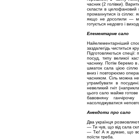
часник (2 голівки). Вари
скласти в целофановий п
промахнутися із сіллю: я
якщо не досолили — мо
готується недовго і виход
Елементарне сало
Найелементарніший спосі
заздалегідь чиститься кр
Підготовляються спеції: 
посуд, типу великої ка
часнику. Потім беремо в 
шматок сала цією сіллю
вниз і повторюємо опера
часником. Сіль можна не
утрамбувати в посудин
невеликий гніт (наприкла
цього сало майже готове 
бавовняну ганчірочк
насолоджуватися неповт
Анекдоти про сало
Два українця розмовляют
— Ти чув, що від сала ск
— Тю! А я думаю, що во
поїсти треба.