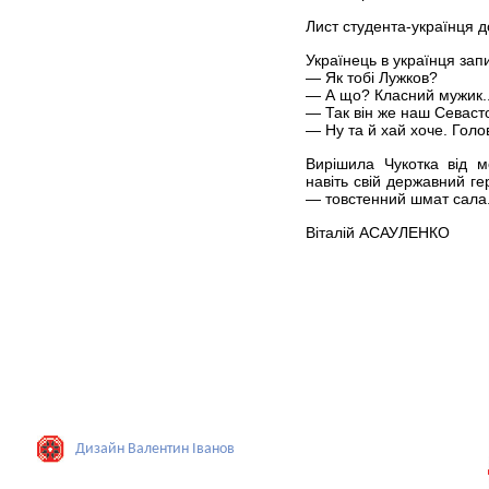
Лист студента-українця д
Українець в українця зап
— Як тобі Лужков?
— А що? Класний мужик..
— Так він же наш Севасто
— Ну та й хай хоче. Голо
Вирішила Чукотка від м
навіть свій державний ге
— товстенний шмат сала.
Віталій АСАУЛЕНКО
Дизайн Валентин Iванов