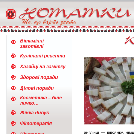
Вітамінні
заготівлі
Кулінарні рецепти
Хазяйці на замітку
Здорові поради
Ділові поради
Косметика – біле
личко…
Жінка дивує
Фітотерапія
англійці — вівсянку, нім