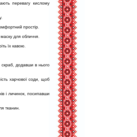
дають перевагу кислому
у.
комфортний простір.
 маску для обличчя.
іть їх кавою.
 скраб, додавши в нього
ість харчової соди, щоб
ів і личинок, посипавши
ля тканин.