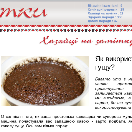
Вітамінні заготівлі : 9
Кулінарні рецепти : 29
Хазяйці на замітку : 11
Здорові поради : 366
Ділові поради : 47
Як викорис
гущу?
Багато хто з на
чашки арома
приготування
залишається каво
ми викидаємо, 
варто, бо цю сум
використовувати д
Отож після того, як ваша простенька кавоварка чи суперова мул
машина почастувала вас запашною кавою - варто подбати, як
кавову гущу. Ось вам кілька порад: