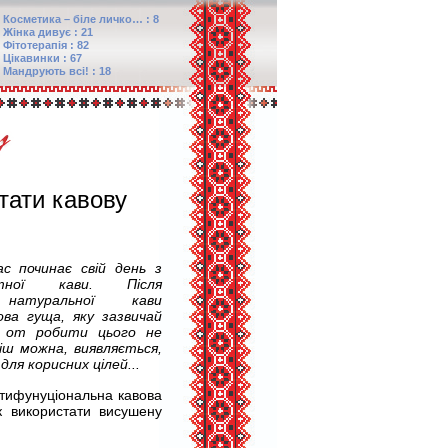
Косметика – біле личко… : 8
Жінка дивує : 21
Фітотерапія : 82
Цікавинки : 67
Мандрують всі! : 18
тати кавову
с починає свій день з
тної кави. Після
 натуральної кави
ва гуща, яку зазвичай
а от робити цього не
іш можна, виявляється,
ля корисних цілей...
ьтифунуціональна кавова
 використати висушену