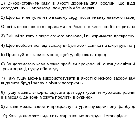
1) Використовуйте каву в якості добрива для рослин, що від
середовищу - наприклад, помідорів або моркви.
2) Щоб коти не гуляли по вашому саду, посипте каву навколо газон
Оновіть свою оселю з порадами на
Ремонт в Києві
, щоб створити 
3) Змішайте каву з пюре свіжого авокадо, і ви отримаєте прекрасну
4) Щоб позбавитися від запаху цибулі або часника на шкірі рук, потр
5) Приготуйте з кави компост, щоб удобрювати город.
6) За допомогою кави можна зробити прекрасний антицелюлітний
трохи кориці, цукру або меду.
7) Таку гущу можна використовувати в якості очисного засобу зам
видалити бруд і запах з різних поверхонь.
8) Гущу можна використовувати для відлякування мурашок, равлик
її в місцях, де вони можуть пролізти в будинок.
9) З кави можна зробити прекрасну натуральну коричневу фарбу д
10) Кава допоможе видалити жир з ваших каструль і сковорідок.