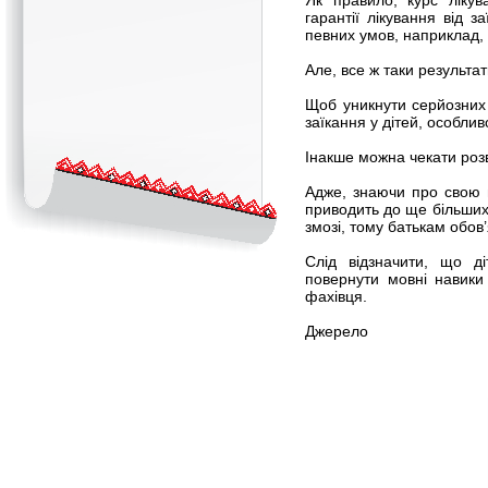
Як правило, курс лікув
гарантії лікування від 
певних умов, наприклад, 
Але, все ж таки результа
Щоб уникнути серйозних 
заїкання у дітей, особлив
Інакше можна чекати роз
Адже, знаючи про свою п
приводить до ще більши
змозі, тому батькам обов
Слід відзначити, що д
повернути мовні навики
фахівця.
Джерело