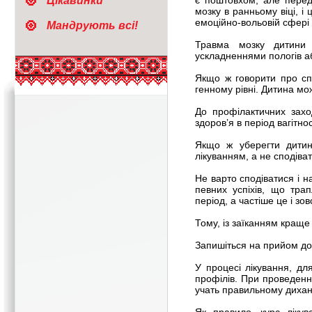
Цікавинки
є поштовхом, але перед
мозку в ранньому віці, 
емоційно-вольовій сфері і
Мандрують всі!
Травма мозку дитини 
ускладненнями пологів а
Якщо ж говорити про сп
генному рівні. Дитина мо
До профілактичних захо
здоров’я в період вагітнос
Якщо ж уберегти дитину
лікуванням, а не сподіва
Не варто сподіватися і н
певних успіхів, що тра
період, а частіше це і зо
Тому, із заїканням краще
Запишіться на прийом до
У процесі лікування, дл
профілів. При проведенн
учать правильному дихан