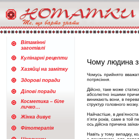
Вітамінні
заготівлі
Кулінарні рецепти
Чому людина з
Хазяйці на замітку
Чомусь прийнято вважат
потрясіння.
Здорові поради
Дійсно, таке може статис
Ділові поради
абсолютно іншими причин
виникають вони, в переваж
Косметика – біле
структур головного мозку.
личко…
Найчастіше, в дев’яноста 
Жінка дивує
п’яти років, саме в той 
ось дійсна причина заїкан
Фітотерапія
Навіть у тому випадку, к