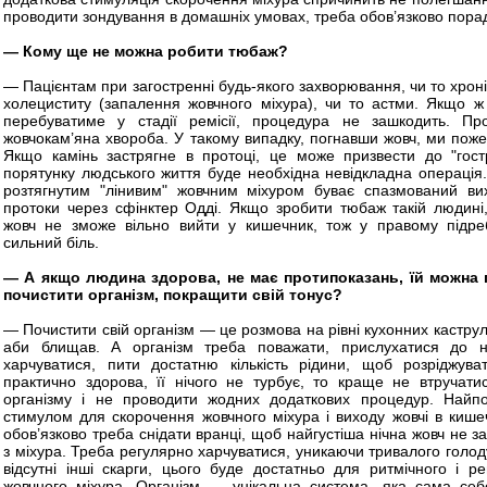
проводити зондування в домашніх умовах, треба обов’язково порад
— Кому ще не можна робити тюбаж?
— Пацієнтам при загостренні будь-якого захворювання, чи то хроні
холециститу (запалення жовчного міхура), чи то астми. Якщо ж
перебуватиме у стадії ремісії, процедура не зашкодить. Пр
жовчокам’яна хвороба. У такому випадку, погнавши жовч, ми пожен
Якщо камінь застрягне в протоці, це може призвести до "гост
порятунку людського життя буде необхідна невідкладна операція. К
розтягнутим "лінивим" жовчним міхуром буває спазмований вихі
протоки через сфінктер Одді. Якщо зробити тюбаж такій людині, 
жовч не зможе вільно вийти у кишечник, тож у правому підребе
сильний біль.
— А якщо людина здорова, не має протипоказань, їй можна
почистити організм, покращити свій тонус?
— Почистити свій організм — це розмова на рівні кухонних кастру
аби блищав. А організм треба поважати, прислухатися до нь
харчуватися, пити достатню кількість рідини, щоб розріджу
практично здорова, її нічого не турбує, то краще не втручати
організму і не проводити жодних додаткових процедур. Найпо
стимулом для скорочення жовчного міхура і виходу жовчі в киш
обов’язково треба снідати вранці, щоб найгустіша нічна жовч не 
з міхура. Треба регулярно харчуватися, уникаючи тривалого голод
відсутні інші скарги, цього буде достатньо для ритмічного і р
жовчного міхура. Організм — унікальна система, яка сама себ