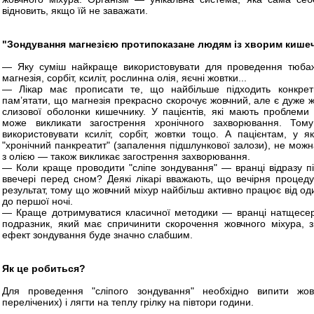
відновить, якщо їй не заважати.
"Зондування магнезією протипоказане людям із хворим кише
— Яку суміш найкраще використовувати для проведення тюбажу
магнезія, сорбіт, ксиліт, рослинна олія, яєчні жовтки...
— Лікар має прописати те, що найбільше підходить конкретн
пам’ятати, що магнезія прекрасно скорочує жовчний, але є дуже
слизової оболонки кишечнику. У пацієнтів, які мають проблеми
може викликати загострення хронічного захворювання. То
використовувати ксиліт, сорбіт, жовтки тощо. А пацієнтам, у я
"хронічний панкреатит" (запалення підшлункової залози), не мож
з олією — також викликає загострення захворювання.
— Коли краще проводити "сліпе зондування" — вранці відразу п
ввечері перед сном? Деякі лікарі вважають, що вечірня процед
результат, тому що жовчний міхур найбільш активно працює від од
до першої ночі.
— Краще дотримуватися класичної методики — вранці натщесерц
подразник, який має спричинити скорочення жовчного міхура, з
ефект зондування буде значно слабшим.
Як це робиться?
Для проведення "сліпого зондування" необхідно випити жов
перелічених) і лягти на теплу грілку на півтори години.