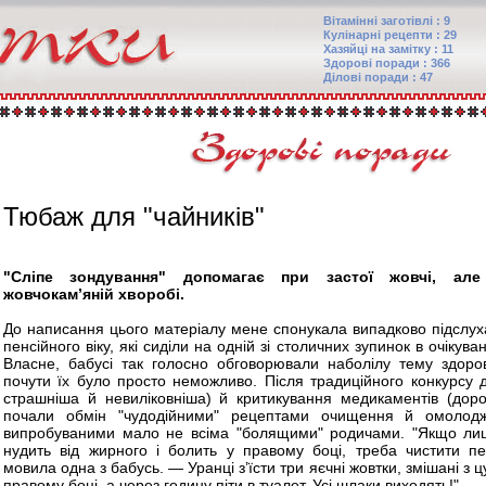
Вітамінні заготівлі : 9
Кулінарні рецепти : 29
Хазяйці на замітку : 11
Здорові поради : 366
Ділові поради : 47
Тюбаж для "чайників"
"Сліпе зондування" допомагає при застої жовчі, ал
жовчокам’яній хворобі.
До написання цього матеріалу мене спонукала випадково підслух
пенсійного віку, які сиділи на одній зі столичних зупинок в очікуван
Власне, бабусі так голосно обговорювали наболілу тему здоров
почути їх було просто неможливо. Після традиційного конкурсу ді
страшніша й невиліковніша) й критикування медикаментів (доро
почали обмін "чудодійними" рецептами очищення й омолодж
випробуваними мало не всіма "болящими" родичами. "Якщо ли
нудить від жирного і болить у правому боці, треба чистити пе
мовила одна з бабусь. — Уранці з’їсти три яєчні жовтки, змішані з ц
правому боці, а через годину піти в туалет. Усі шлаки виходять!"