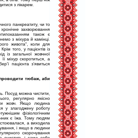
итися з лікарем.
чного панкреатиту, чи то
 хронічне захворювання
отипоказанням також є
емо з міхура й камінці.
рого живота", коли для
рім того, у пацієнтів із
д із загальної жовчної
її міхур скоротиться, а
р’ї пацієнта з’явиться
 проводити тюбаж, аби
ль. Посуд можна чистити,
ого, регулярно якісно
вати жовч. Якщо людина
ся у злагоджену роботу
тужнішим фізіологічним
ечник є їжа. Тому людям
застоювалася, а виходила
ування, і якщо в людини
егулярного скорочування
е очистить і сама себе