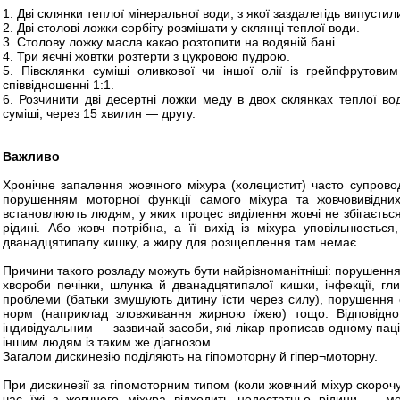
1. Дві склянки теплої мінеральної води, з якої заздалегідь випустили
2. Дві столові ложки сорбіту розмішати у склянці теплої води.
3. Столову ложку масла какао розтопити на водяній бані.
4. Три яєчні жовтки розтерти з цукровою пудрою.
5. Півсклянки суміші оливкової чи іншої олії із грейпфрутов
співвідношенні 1:1.
6. Розчинити дві десертні ложки меду в двох склянках теплої во
суміші, через 15 хвилин — другу.
Важливо
Хронічне запалення жовчного міхура (холецистит) часто супров
порушенням моторної функції самого міхура та жовчовивідних
встановлюють людям, у яких процес виділення жовчі не збігається
рідині. Або жовч потрібна, а її вихід із міхура уповільнюєтьс
дванадцятипалу кишку, а жиру для розщеплення там немає.
Причини такого розладу можуть бути найрізноманітніші: порушення
хвороби печінки, шлунка й дванадцятипалої кишки, інфекції, глис
проблеми (батьки змушують дитину їсти через силу), порушення
норм (наприклад зловживання жирною їжею) тощо. Відповідно
індивідуальним — зазвичай засоби, які лікар прописав одному паці
іншим людям із таким же діагнозом.
Загалом дискинезію поділяють на гіпомоторну й гіпер¬моторну.
При дискинезії за гіпомоторним типом (коли жовчний міхур скорочує
час їжі з жовчного міхура відходить недостатньо рідини — м