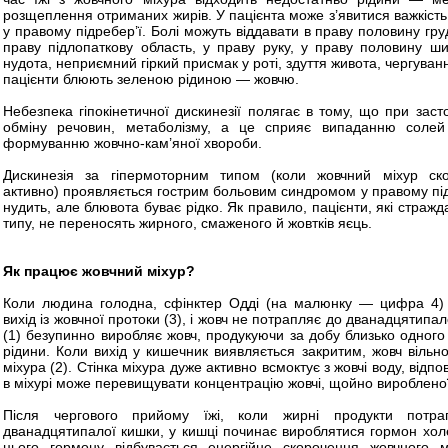
розщеплення отриманих жирів. У пацієнта може з’явитися важкість 
у правому підребер’ї. Болі можуть віддавати в праву половину груд
праву підлопаткову область, у праву руку, у праву половину ши
нудота, неприємний гіркий присмак у роті, здуття живота, чергування
пацієнти блюють зеленою рідиною — жовчю.
Небезпека гіпокінетичної дискинезії полягає в тому, що при зас
обміну речовин, метаболізму, а це сприяє випаданню солей
формуванню жовчно-кам’яної хвороби.
Дискинезія за гіпермоторним типом (коли жовчний міхур ско
активно) проявляється гострим больовим синдромом у правому під
нудить, але блювота буває рідко. Як правило, пацієнти, які стражд
типу, не переносять жирного, смаженого й жовтків яєць.
Як працює жовчний міхур?
Коли людина голодна, сфінктер Одді (на малюнку — цифра 4) 
вихід із жовчної протоки (3), і жовч не потрапляє до дванадцятипал
(1) безупинно виробляє жовч, продукуючи за добу близько одного 
рідини. Коли вихід у кишечник виявляється закритим, жовч вільн
міхура (2). Стінка міхура дуже активно всмоктує з жовчі воду, відпо
в міхурі може перевищувати концентрацію жовчі, щойно виробленої 
Після чергового прийому їжі, коли жирні продукти потр
дванадцятипалої кишки, у кишці починає вироблятися гормон холе
цього гормону відбувається енергійне скорочення жовчного 