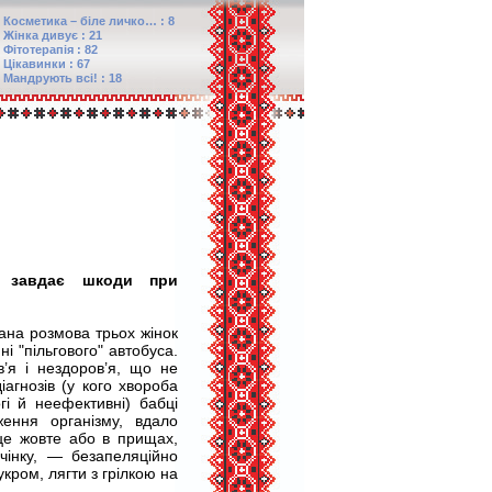
Косметика – біле личко… : 8
Жінка дивує : 21
Фітотерапія : 82
Цікавинки : 67
Мандрують всі! : 18
е завдає шкоди при
ана розмова трьох жінок
ні "пільгового" автобуса.
’я і нездоров’я, що не
агнозів (у кого хвороба
гі й неефективні) бабці
ення організму, вдало
це жовте або в прищах,
чінку, — безапеляційно
укром, лягти з грілкою на