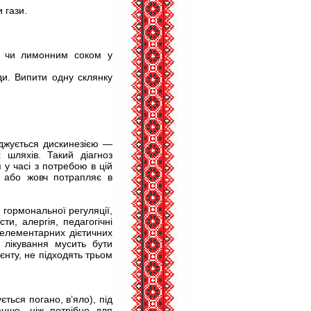
 гази.
им чи лимонним соком у
ди. Випити одну склянку
оджується дискинезією —
 шляхів. Такий діагноз
 у часі з потребою в цій
я, або жовч потрапляє в
 гормональної регуляції,
ти, алергія, педагогічні
 елементарних дієтичних
 лікування мусить бути
єнту, не підходять трьом
ться погано, в’яло), під
енше, ніж потрібно для