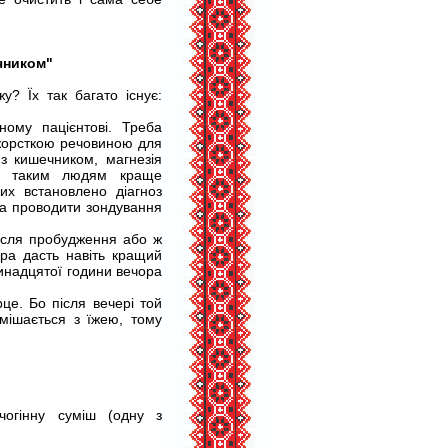
чником"
? Їх так багато існує:
ому пацієнтові. Треба
 жорсткою речовиною для
 з кишечником, магнезія
му таким людям краще
ких встановлено діагноз
на проводити зондування
ісля пробудження або ж
ура дасть навіть кращий
инадцятої години вечора
е. Бо після вечері той
мішається з їжею, тому
чогінну суміш (одну з