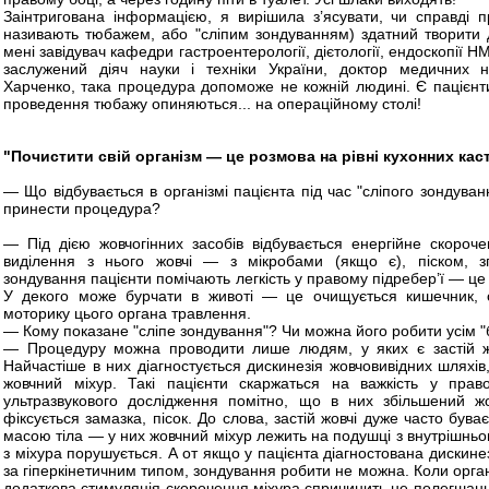
Заінтригована інформацією, я вирішила з’ясувати, чи справді 
називають тюбажем, або "сліпим зондуванням) здатний творити д
мені завідувач кафедри гастроентерології, дієтології, ендоскопії 
заслужений діяч науки і техніки України, доктор медичних 
Харченко, така процедура допоможе не кожній людині. Є пацієнти,
проведення тюбажу опиняються... на операційному столі!
"Почистити свій організм — це розмова на рівні кухонних кас
— Що відбувається в організмі пацієнта під час "сліпого зондува
принести процедура?
— Під дією жовчогінних засобів відбувається енергійне скороч
виділення з нього жовчі — з мікробами (якщо є), піском, зг
зондування пацієнти помічають легкість у правому підребер’ї — це л
У декого може бурчати в животі — це очищується кишечник, 
моторику цього органа травлення.
— Кому показане "сліпе зондування"? Чи можна його робити усім "
— Процедуру можна проводити лише людям, у яких є застій жо
Найчастіше в них діагностується дискинезія жовчовивідних шляхів
жовчний міхур. Такі пацієнти скаржаться на важкість у право
ультразвукового дослідження помітно, що в них збільшений жо
фіксується замазка, пісок. До слова, застій жовчі дуже часто був
масою тіла — у них жовчний міхур лежить на подушці з внутрішнього
з міхура порушується. А от якщо у пацієнта діагностована дискине
за гіперкінетичним типом, зондування робити не можна. Коли орган
додаткова стимуляція скорочення міхура спричинить не полегшання