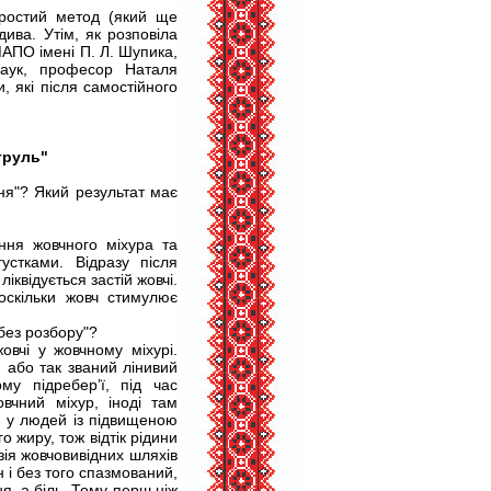
простий метод (який ще
ива. Утім, як розповіла
НМАПО імені П. Л. Шупика,
наук, професор Наталя
 які після самостійного
труль"
ння"? Який результат має
ення жовчного міхура та
устками. Відразу після
іквідується застій жовчі.
оскільки жовч стимулює
без розбору"?
вчі у жовчному міхурі.
, або так званий лінивий
му підребер’ї, під час
вчний міхур, іноді там
ає у людей із підвищеною
 жиру, тож відтік рідини
зія жовчовивідних шляхів
 і без того спазмований,
, а біль. Тому перш ніж