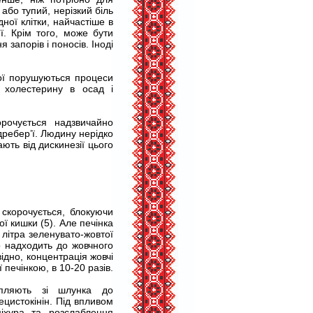
або тупий, нерізкий біль
ної клітки, найчастіше в
ї. Крім того, може бути
 запорів і поносів. Іноді
тої порушуються процеси
 холестерину в осад і
рочується надзвичайно
ребер’ї. Людину нерідко
ають від дискинезії цього
скорочується, блокуючи
ої кишки (5). Але печінка
літра зеленувато-жовтої
о надходить до жовчного
відно, концентрація жовчі
печінкою, в 10-20 разів.
апляють зі шлунка до
цистокінін. Під впливом
міхура та розслаблення