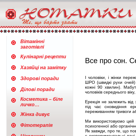
Вітамінні
заготівлі
Кулінарні рецепти
Все про сон. Се
Хазяйці на замітку
І чоловіки, і жінки пере
Здорові поради
ШРО (швидкі рухи очей)
кожні 90 хвилин). Мабу
Ділові поради
чоловіків середнього віку
Косметика – біле
Ерекція не залежить від 
личко…
під час сновидіння ер
переживанням тривоги аб
Жінка дивує
Ми використовуємо цей 
Фітотерапія
психогенної або органічно
Як завжди, про те, що по
є експериментальні дані