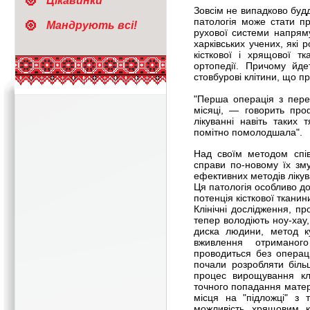
Цікавинки
Зовсім не випадково буд
патологія може стати пр
Мандрують всі!
рухової системи напряму
харківських учених, які
кісткової і хрящової т
ортопедії. Причому йде
стовбурові клітини, що п
"Перша операція з пере
місяці, — говорить про
лікуванні навіть таких 
помітно помолодшала".
Над своїм методом спів
справи по-новому їх зму
ефективних методів ліку
Ця патологія особливо д
потенція кісткової тканин
Клінічні дослідження, пр
тепер володіють ноу-хау,
диска людини, метод ку
вживлення отриманог
проводиться без операц
почали розробляти більш
процес вирощування кл
точного попадання матер
місця на "підложці" з 
можливість хрящовим к