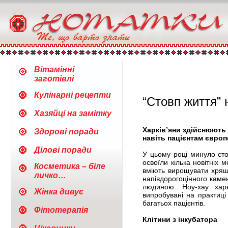
Вітамінні
заготівлі
Кулінарні рецепти
“Стовп життя” 
Хазяйці на замітку
Харків’яни здійснюють у
Здорові поради
навіть пацієнтам європ
Ділові поради
У цьому році минуло сто 
освоїли кілька новітніх 
Косметика – біле
вміють вирощувати хрящов
личко…
напівдорогоцінного камен
людиною. Ноу-хау харк
Жінка дивує
випробувані на практиці
багатьох пацієнтів.
Фітотерапія
Клітини з інкубатора