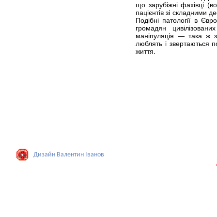
що зарубіжні фахівці (в
пацієнтів зі складними 
Подібні патології в Євр
громадян цивілізовани
маніпуляція — така ж з
люблять і звертаються п
життя.
Дизайн Валентин Iванов