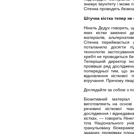
знижує імунітету і може п
Сітенка проводять безко
Штучна кістка тепер не
Нінель Дєдух говорить, щ
яких кістки замінені 
матеріалів, альтернатив
Сітенка переймається 
поталанило досягти п
технологію застосуванн
хребті не проводиться бе
Теперішній директор ін
провівши ряд досліджень
попередньої тим, що зн
відновлення кісткової
втручання. Причому ліка
Доглядайте за собою з 
Біоактивний матеріал 
виготовляють на основі
речовині кісткової т
дослідження і віднедавн
кістках, — говорить Ніне
тіла Національного уні
гранульовану біокерам
заданих проміжках площі