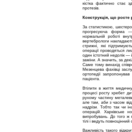
кістка фактично стає з
протезів.
Конструкція, що росте 
За статистикою, шестеро 
прогресуюча форма — о
нормальній роботі внут
вертебрологи накладають
стрижні, які підтримую
операції проводяться ли
один істотний недолік — 
заміни. А значить, за де
Саме тому винахід співро
Мезенцева фахівці заслу
ортопедії запропонував
пацієнта.
Втілити в життя медичну
процесі росту хребет дит
рухому частину металеви
але там, аби з часом від
надрізи. Тобто так чи і
операцій. Харківське 
випробувань. До того ж 
тілі і ведуть повноцінний 
Важливість такого відкр