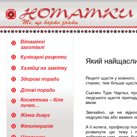
Вітамінні
заготівлі
Кулінарні рецепти
Який найщасли
Хазяйці на замітку
Рецепт щастя у кожного, 
Здорові поради
стаємо, тим більше щасл
Ділові поради
Сьюзен Турк Чарльз, про
людського щастя припадає
Косметика – біле
віком.
личко…
Звичайно, це не відно
Жінка дивує
недоумства або важких х
Фітотерапія
А її колега, професор пс
розвинути цю тему і п
добровольцям, яким бул