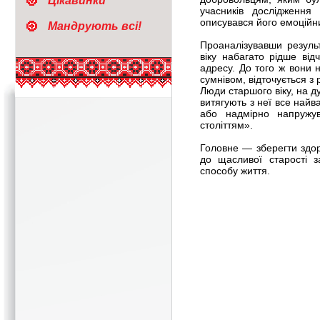
Цікавинки
учасників дослідження
описувався його емоційн
Мандрують всі!
Проаналізувавши резуль
віку набагато рідше від
адресу. До того ж вони
сумнівом, відточується з 
Люди старшого віку, на 
витягують з неї все найв
або надмірно напружу
століттям».
Головне — зберегти здо
до щасливої старості з
способу життя.