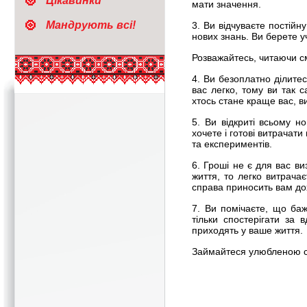
Цікавинки
мати значення.
Мандрують всі!
3. Ви відчуваєте постійн
нових знань. Ви берете у
Розважайтесь, читаючи см
4. Ви безоплатно ділите
вас легко, тому ви так 
хтось стане краще вас, в
5. Ви відкриті всьому н
хочете і готові витрачат
та експериментів.
6. Гроші не є для вас в
життя, то легко витрача
справа приносить вам дох
7. Ви помічаєте, що ба
тільки спостерігати за 
приходять у ваше життя.
Займайтеся улюбленою 