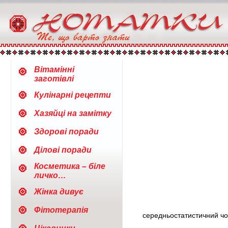
Вітамінні
заготівлі
Кулінарні рецепти
Хазяйці на замітку
Здорові поради
Ділові поради
Косметика – біле
личко…
Жінка дивує
Фітотерапія
середньостатистичний чол