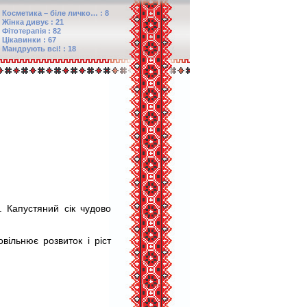
Косметика – біле личко… : 8
Жінка дивує : 21
Фітотерапія : 82
Цікавинки : 67
Мандрують всі! : 18
. Капустяний сік чудово
вільнює розвиток і ріст