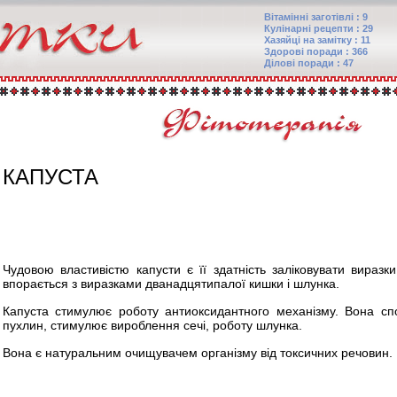
Вітамінні заготівлі : 9
Кулінарні рецепти : 29
Хазяйці на замітку : 11
Здорові поради : 366
Ділові поради : 47
КАПУСТА
Чудовою властивістю капусти є її здатність заліковувати виразки
впорається з виразками дванадцятипалої кишки і шлунка.
Капуста стимулює роботу антиоксидантного механізму. Вона спо
пухлин, стимулює вироблення сечі, роботу шлунка.
Вона є натуральним очищувачем організму від токсичних речовин.