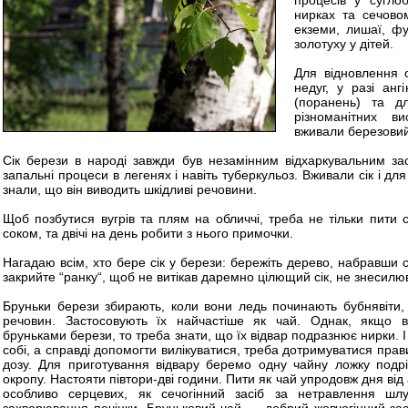
процесів у сугло
нирках та сечово
екземи, лишаї, фу
золотуху у дітей.
Для відновлення 
недуг, у разі анг
(поранень) та д
різноманітних в
вживали березовий 
Сік берези в народі завжди був незамінним відхаркувальним зас
запальні процеси в легенях і навіть туберкульоз. Вживали сік і дл
знали, що він виводить шкідливі речовини.
Щоб позбутися вугрів та плям на обличчі, треба не тільки пити с
соком, та двічі на день робити з нього примочки.
Нагадаю всім, хто бере сік у берези: бережіть дерево, набравши с
закрийте “ранку“, щоб не витікав даремно цілющий сік, не знесил
Бруньки берези збирають, коли вони ледь починають бубнявіти,
речовин. Застосовують їх найчастіше як чай. Однак, якщо в
бруньками берези, то треба знати, що їх відвар подразнює нирки. 
собі, а справді допомогти вилікуватися, треба дотримуватися пра
дозу. Для приготування відвару беремо одну чайну ложку подрі
окропу. Настояти півтори-дві години. Пити як чай упродовж дня від
особливо серцевих, як сечогінний засіб за нетравлення шлу