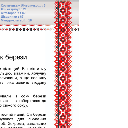
Косметика – біле личко… : 8
Жінка дивує : 21
Фітотерапія : 82
Цікавинки : 67
Мандрують всі! : 18
к берези
и цілющий. Він містить у
альцію, вітаміни, яблучну
 речовини, а ще весняну
сть, яка живить людину
ували із соку берези
 квас — він зберігався до
 свіжого соку).
атесний напій. Сік берези
вувався для лікування
роб. Зокрема, запальних