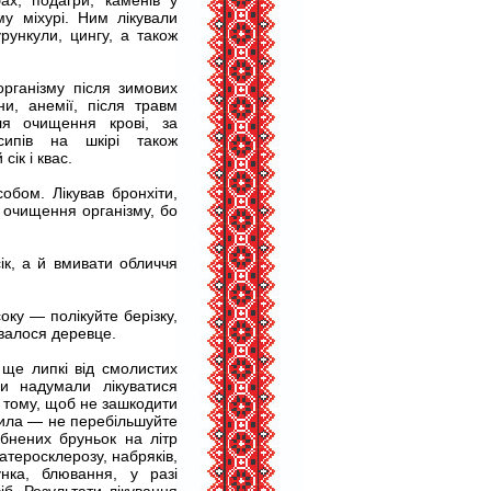
бах, подагри, каменів у
му міхурі. Ним лікували
рункули, цингу, а також
організму після зимових
іни, анемії, після травм
ля очищення крові, за
исипів на шкірі також
сік і квас.
обом. Лікував бронхіти,
я очищення організму, бо
ік, а й вмивати обличчя
оку — полікуйте берізку,
ювалося деревце.
 ще липкі від смолистих
и надумали лікуватися
І тому, щоб не зашкодити
вила — не перебільшуйте
бнених бруньок на літр
 атеросклерозу, набряків,
нка, блювання, у разі