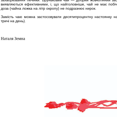
захворювання печінки. Бруньковий чай — добрий жовчогінний засі
виявляються ефективними, і, що найголовніше, чай не має побічно
доза (чайна ложка на літр окропу) не подразнює нирок.
Замість чаю можна застосовувати десятипроцентну настоянку на
тричі на день).
Наталя Земна