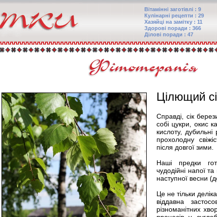
Вітамінні заготівлі : 9
Кулінарні рецепти : 29
Хазяйці на замітку : 11
Здорові поради : 366
Ділові поради : 47
Цілющий сі
Справді, сік берез
собі цукри, окис к
кислоту, дубильні
прохолодну свіжі
після довгої зими.
Наші предки гот
чудодійні напої та
наступної весни (до
Це не тільки делік
віддавна застосо
різноманітних хво