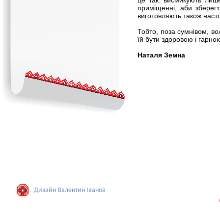
це так: висмикують лиш
приміщенні, аби зберегти
виготовляють також насто
Тобто, поза сумнівом, 
їй бути здоровою і гарно
Наталя Земна
Дизайн Валентин Iванов