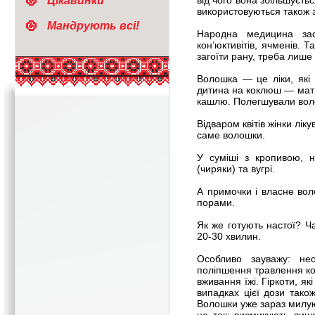
Цікавинки
від чого вона збільшуєть
використовуються також за
Мандрують всі!
Народна медицина зас
кон’юктивітів, ячменів.
загоїти рану, треба лише
Волошка — це ліки, які 
дитина на коклюш — мати
кашлю. Полегшували волош
Відваром квітів жінки лі
саме волошки.
У суміші з кропивою, 
(чиряки) та вугрі.
А примочки і власне во
порами.
Як же готують настої? Ча
20-30 хвилин.
Особливо зауважу: нео
поліпшення травлення кор
вживання їжі. Гіркоти, як
випадках цієї дози так
Волошки уже зараз милуют