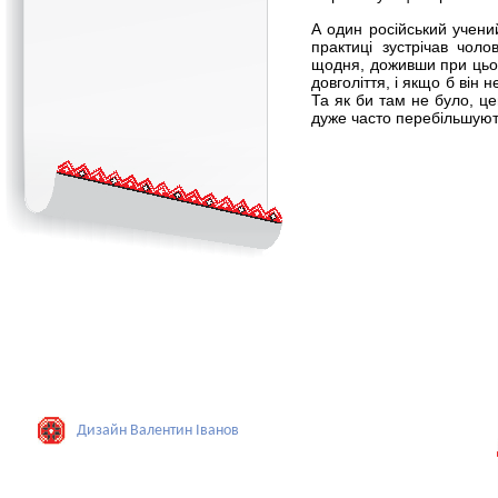
А один російський учений
практиці зустрічав чол
щодня, доживши при цьом
довголіття, і якщо б він 
Та як би там не було, ц
дуже часто перебільшуют
Дизайн Валентин Iванов