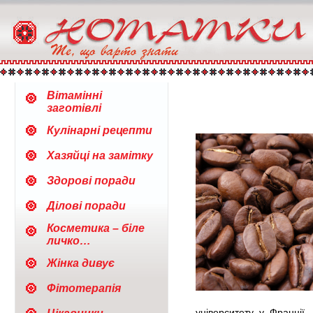
Вітамінні
заготівлі
Кулінарні рецепти
Хазяйці на замітку
Здорові поради
Ділові поради
Косметика – біле
личко…
Жінка дивує
Фітотерапія
університету у Франції,