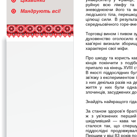
Цікавинки
руйнує всю лімфу та в
зневоднюючи його та ви
Мандрують всі!
людського тіла, перешко
цілющі сили. В результ
середньовічного горе-вче
Торговці вином і пивом з
духовенство оголосило 
кав’ярні визнали збори
характерні свої міфи.
Про шкоду та користь кав
кінців покінчити з поді
припало на кінець XVIII 
В якості піддослідних бу
зв’язку з експериментом 
з них декілька разів на 
життя у них були одна
злочинців, засуджених до
Знайдіть найкращого гід
За станом здоров’я браті
ж з ув’язнених перший
шкідливіший — кава чи 
сталося так, що сперш
піддослідні продовжува
Першим у віці 83 років п