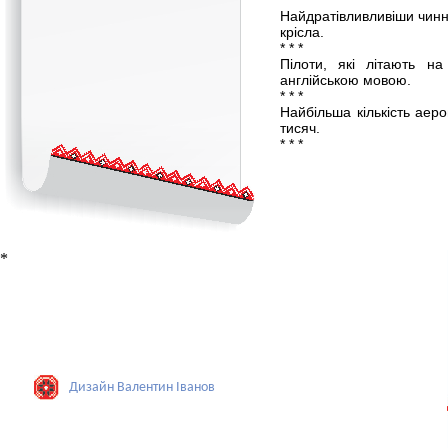
* * *
Найдратівливливіши чинни
крісла.
* * *
Пілоти, які літають на
англійською мовою.
* * *
Найбільша кількість ае
тисяч.
* * *
*
Дизайн Валентин Iванов