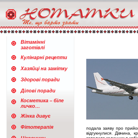
Вітамінні
заготівлі
Кулінарні рецепти
Хазяйці на замітку
Здорові поради
Ділові поради
Косметика – біле
личко…
Жінка дивує
Фітотерапія
подала заяву про прийом
відгукнулися. Дівчина, 