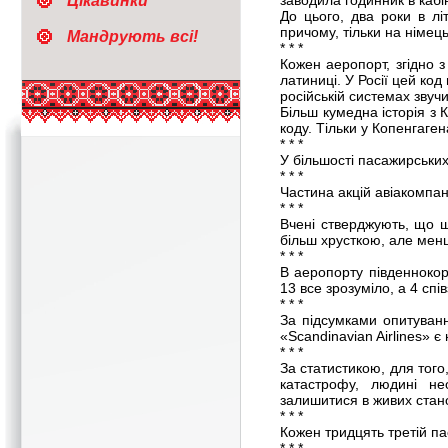
Цікавинки
заводила годинник в кабіні
До цього, два роки в лі
причому, тільки на німець
Мандрують всі!
* * *
Кожен аеропорт, згідно 
латиниці. У Росії цей код
російській системах зву
Більш кумедна історія з 
коду. Тільки у Копенгаге
* * *
У більшості пасажирських 
* * *
Частина акцій авіакомпані
* * *
Вчені стверджують, що шу
більш хрусткою, але мен
* * *
В аеропорту південнокоре
13 все зрозуміло, а 4 спі
* * *
За підсумками опитуванн
«Scandinavian Airlines» є
* * *
За статистикою, для того
катастрофу, людині не
залишитися в живих стано
* * *
Кожен тридцять третій п