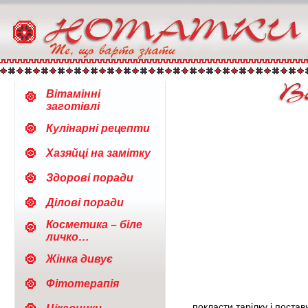
Вітамінні
заготівлі
Кулінарні рецепти
Хазяйці на замітку
Здорові поради
Ділові поради
Косметика – біле
личко…
Жінка дивує
Фітотерапія
покласти тарілку і постав