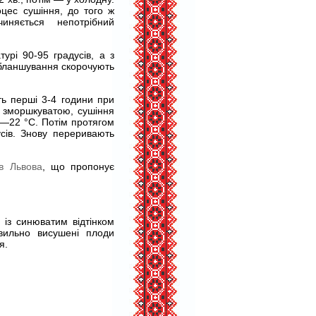
цес сушіння, до того ж
иняється непотрібний
урі 90-95 градусів, а з
с бланшування скорочують
ь перші 3-4 години при
е зморшкуватою, сушіння
8—22 °С. Потім протягом
сів. Знову переривають
в Львова
, що пропонує
із синюватим відтінком
авильно висушені плоди
я.