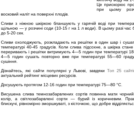
Це прискорює про
при цьому розч
восковий наліт на поверхні плодів.
Сливи з ніжною шкіркою бланшують у гарячій воді при температ
щільною — у розчині соди (10-15 г на 1 л води). В цьому разі ча
до 5-20 сек.
Сливи охолоджують, розкладають на решітки в один шар і сушат
температурі 40-45 градусів. Коли слива підсохне, а шкірка стан
переривають і решітки витримують 4—5 годин при температурі 1
4—5 годин сушать повторно вже при температурі 55—60 граду
сушіння.
Дізнайтесь, які сайти популярні у Львові, завдяки
Топ 25 сайті
актуальний рейтинг місцевих ресурсів.
Досушують протягом 12-16 годин при температурі 75—80 °С.
Висушена слива темнозабарвлених сортів повинна мати чорний 
колір, а світлозабарвлені сорти — бурий із коричневим. Пр
блискучі, рівномірно зморшкуваті, з кісточкою, що добре відділяєтьс