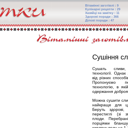
Вітамінні заготівлі : 9
Кулінарні рецепти : 29
Хазяйці на замітку : 11
Здорові поради : 366
Ділові поради : 47
Сушіння с
Сушать сливи,
технології. Однак 
від різних способ
Пропонуємо пе
технологію, в як
одержання доброяк
Можна сушити слив
найкраще для ць
Беруть здорові, 
перестиглі (зі 
плоди. Перебрані
порціями бланш
киплячу воду на 1-