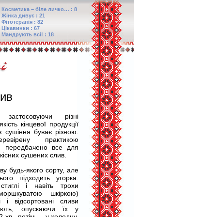
Косметика – біле личко… : 8
Жінка дивує : 21
Фітотерапія : 82
Цікавинки : 67
Мандрують всі! : 18
лив
 застосовуючи різні
якість кінцевої продукції
ів сушіння буває різною.
ревірену практикою
ій передбачено все для
існих сушених слив.
у будь-якого сорту, але
ого підходить угорка.
стиглі і навіть трохи
зморшкуватою шкіркою)
 і відсортовані сливи
ують, опускаючи їх у
2 хв., потім — у холодну.