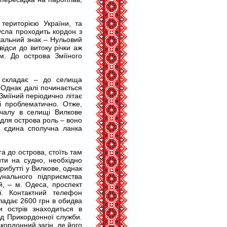
територією України, та
усла проходить кордон з
ікальний знак – Нульовий
ідси до витоку річки аж
м. До острова Зміїного
е складає – до селища
 Однак далі починається
Зміїний періодично літає
і проблематично. Отже,
чалу в селищі Вилкове
для острова роль – воно
це єдина сполучна ланка
а до острова, стоїть там
ити на судно, необхідно
ибутті у Вилкове, однак
унального підприємства
й, – м. Одеса, проспект
ї. Контактний телефон
кладає 2600 грн в обидва
и острів знаходиться в
від Прикордонної служби.
кордонний загін, де його