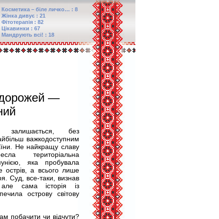
Косметика – біле личко… : 8
Жінка дивує : 21
Фітотерапія : 82
Цікавинки : 67
Мандрують всі! : 18
одорожей —
ний
й залишається, без
айбільш важкодоступним
аїни. Не найкращу славу
есла територіальна
унією, яка пробувала
е острів, а всього лише
я. Суд, все-таки, визнав
 але сама історія із
печила острову світову
ам побачити чи відчути?