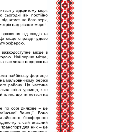
иться у відкритому морі.
 сьогодні він постійно
 піднятися на його верх,
метрів над рівнем моря!
 враження від сходів та
Це місце справді чудово
ю атмосферою.
ш важкодоступне місце в
игодою. Найперше місце,
 на вас чекає подорож на
окрема найбільшу фортецю
 на мальовничому березі
ого району. Ця частина
льна стіна урвища, яке
й пляж, що тягнеться на
ме по собі Вилкове – це
аїнської Венеції. Воно
унайського біосферного
удиночку є свій власний
й транспорт для них – це
 пересадка на пароплав,