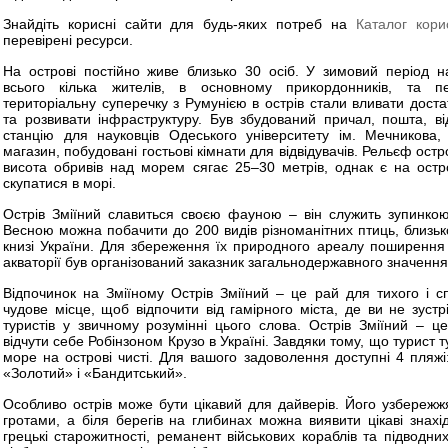
Знайдіть корисні сайти для будь-яких потреб на
Каталог кори
перевірені ресурси.
На острові постійно живе близько 30 осіб. У зимовий період н
всього кілька жителів, в основному прикордонників, та 
територіальну суперечку з Румунією в острів стали вливати доста
та розвивати інфраструктуру. Був збудований причал, пошта, ві
станцію для науковців Одеського університету ім. Мечникова,
магазин, побудовані гостьові кімнати для відвідувачів. Рельєф ост
висота обривів над морем сягає 25–30 метрів, однак є на остр
скупатися в морі.
Острів Зміїний славиться своєю фауною – він служить зупинкою
Весною можна побачити до 200 видів різноманітних птиць, близько
книзі України. Для збереження їх природного ареалу поширення 
акваторії був організований заказник загальнодержавного значення
Відпочинок на Зміїному Острів Зміїний – це рай для тихого і сп
чудове місце, щоб відпочити від гамірного міста, де ви не зустр
туристів у звичному розумінні цього слова. Острів Зміїний – ц
відчути себе Робінзоном Крузо в Україні. Завдяки тому, що турист тут
море на острові чисті. Для вашого задоволення доступні 4 пляжі
«Золотий» і «Бандитський».
Особливо острів може бути цікавий для дайверів. Його узбережж
гротами, а біля берегів на глибинах можна виявити цікаві знахі
грецькі старожитності, реманент військових кораблів та підводни