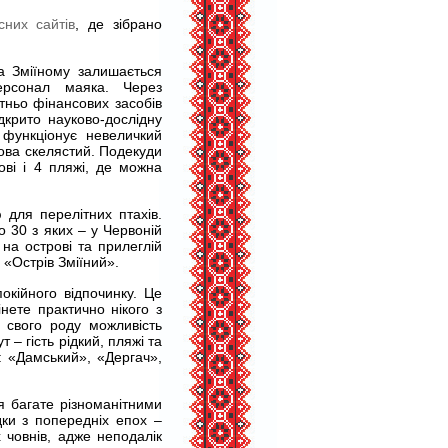
сних сайтів
, де зібрано
а Зміїному залишається
персонал маяка. Через
тньо фінансових засобів
дкрито науково-дослідну
 функціонує невеличкий
рова скелястий. Подекуди
ові і 4 пляжі, де можна
 для перелітних птахів.
 30 з яких – у Червоній
на острові та прилеглій
 «Острів Зміїний».
окійного відпочинку. Це
інете практично нікого з
е свого роду можливість
 – гість рідкий, пляжі та
: «Дамський», «Дергач»,
я багате різноманітними
дки з попередніх епох –
х човнів, адже неподалік