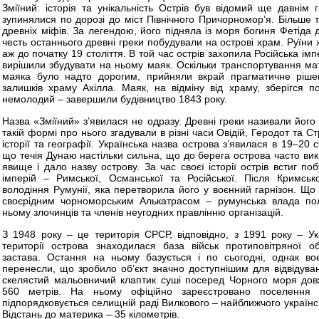
Зміїний: історія та унікальність Острів був відомий ще давнім 
зупинялися по дорозі до міст Північного Причорномор’я. Більше то
древніх міфів. За легендою, його підняла із моря богиня Фетіда 
честь останнього древні греки побудували на острові храм. Руїни
аж до початку 19 століття. В той час острів захопила Російська імп
вирішили збудувати на ньому маяк. Оскільки транспортування мат
маяка було надто дорогим, прийняли вкрай прагматичне ріше
залишків храму Ахілла. Маяк, на відміну від храму, зберігся по
немолодий – завершили будівництво 1843 року.
Назва «Зміїний» з’явилася не одразу. Древні греки називали його 
такій формі про нього згадували в різні часи Овідій, Геродот та С
історії та географії. Українська назва острова з’явилася в 19–20 
що течія Дунаю настільки сильна, що до берега острова часто вик
явище і дало назву острову. За час своєї історії острів встиг поб
імперій – Римської, Османської та Російської. Після Кримсько
володіння Румунії, яка перетворила його у воєнний гарнізон. Що ц
своєрідним чорноморським Алькатрасом – румунська влада по
ньому злочинців та членів неугодних правлінню організацій.
З 1948 року – це територія СРСР, відповідно, з 1991 року – У
території острова знаходилася база військ протиповітряної 
застава. Остання на ньому базується і по сьогодні, однак во
перенесли, що зробило об’єкт значно доступнішим для відвідуван
скелястий мальовничий клаптик суші посеред Чорного моря д
560 метрів. На ньому офіційно зареєстровано поселення 
підпорядковується селищній раді Вилкового – найближчого українс
Відстань до материка – 35 кілометрів.