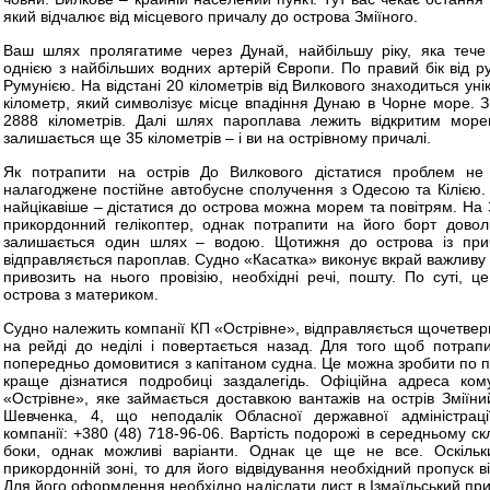
який відчалює від місцевого причалу до острова Зміїного.
Ваш шлях пролягатиме через Дунай, найбільшу ріку, яка тече 
однією з найбільших водних артерій Європи. По правий бік від р
Румунією. На відстані 20 кілометрів від Вилкового знаходиться ун
кілометр, який символізує місце впадіння Дунаю в Чорне море. Зв
2888 кілометрів. Далі шлях пароплава лежить відкритим море
залишається ще 35 кілометрів – і ви на острівному причалі.
Як потрапити на острів До Вилкового дістатися проблем н
налагоджене постійне автобусне сполучення з Одесою та Кілією.
найцікавіше – дістатися до острова можна морем та повітрям. На 
прикордонний гелікоптер, однак потрапити на його борт довол
залишається один шлях – водою. Щотижня до острова із при
відправляється пароплав. Судно «Касатка» виконує вкрай важливу 
привозить на нього провізію, необхідні речі, пошту. По суті, 
острова з материком.
Судно належить компанії КП «Острівне», відправляється щочетверг
на рейді до неділі і повертається назад. Для того щоб потрап
попередньо домовитися з капітаном судна. Це можна зробити по пр
краще дізнатися подробиці заздалегідь. Офіційна адреса ком
«Острівне», яке займається доставкою вантажів на острів Зміїни
Шевченка, 4, що неподалік Обласної державної адміністраці
компанії: +380 (48) 718-96-06. Вартість подорожі в середньому с
боки, однак можливі варіанти. Однак це ще не все. Оскільк
прикордонній зоні, то для його відвідування необхідний пропуск 
Для його оформлення необхідно надіслати лист в Ізмаїльський при