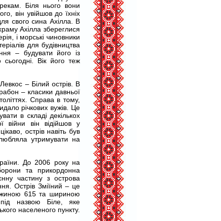
грекам. Біля нього вони
го, він увійшов до їхніх
для свого сина Ахілла. В
 храму Ахілла збереглися
ерія, і морські чиновники
еріалів для будівництва
ння – будувати його із
 сьогодні. Вік його теж
Левкос – Білий острів. В
трабон – класики давньої
століттях. Справа в тому,
идало річкових вужів. Це
увати в складі декількох
ї війни він відійшов у
ікаво, острів навіть був
любляла утримувати на
країни. До 2006 року на
оборони та прикордонна
єнну частину з острова
ня. Острів Зміїний – це
овжиною 615 та шириною
під назвою Біле, яке
ького населеного пункту.