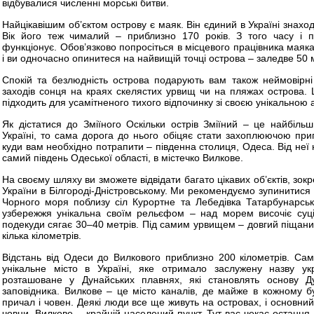
відбувалися численні морські битви.
Найцікавішим об’єктом острову є маяк. Він єдиний в Україні знаход
Вік його теж чималий – приблизно 170 років. З того часу і по
функціонує. Обов’язково попросіться в місцевого працівника маяка
і ви одночасно опинитеся на найвищій точці острова – заледве 50 
Спокій та безлюдність острова подарують вам також неймовірні
заходів сонця на краях скелястих урвищ чи на пляжах острова. 
підходить для усамітненого тихого відпочинку зі своєю унікально
Як дістатися до Зміїного Оскільки острів Зміїний – це найбіль
Україні, то сама дорога до нього обіцяє стати захоплюючою пр
куди вам необхідно потрапити – південна столиця, Одеса. Від неї
самий південь Одеської області, в містечко Вилкове.
На своєму шляху ви зможете відвідати багато цікавих об’єктів, з
України в Білгороді-Дністровському. Ми рекомендуємо зупинитися
Чорного моря поблизу сіл Курортне та Лебедівка Татарбунарськ
узбережжя унікальна своїм рельєфом – над морем височіє суці
подекуди сягає 30–40 метрів. Під самим урвищем – довгий піщани
кілька кілометрів.
Відстань від Одеси до Вилкового приблизно 200 кілометрів. Са
унікальне місто в Україні, яке отримало заслужену назву укр
розташоване у Дунайських плавнях, які становлять основу Д
заповідника. Вилкове – це місто каналів, де майже в кожному б
причал і човен. Деякі люди все ще живуть на островах, і основни
човни. Вилкове – крайній населений пункт. Тут вас чекає остання