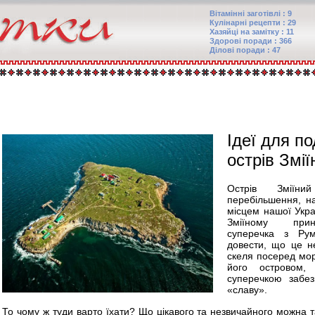
Вітамінні заготівлі : 9
Кулінарні рецепти : 29
Хазяйці на замітку : 11
Здорові поради : 366
Ділові поради : 47
Ідеї для п
острів Змії
Острів Зміїни
перебільшення, н
місцем нашої Укр
Зміїному прин
суперечка з Рум
довести, що це н
скеля посеред мор
його островом,
суперечкою забез
«славу».
То чому ж туди варто їхати? Що цікавого та незвичайного можна т