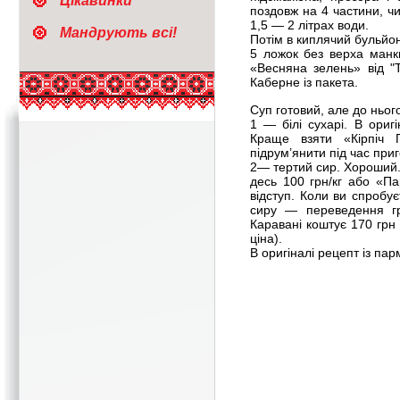
Цікавинки
поздовж на 4 частини, ч
1,5 — 2 літрах води.
Мандрують всі!
Потім в киплячий бульйо
5 ложок без верха манк
«Весняна зелень» від "
Каберне із пакета.
Суп готовий, але до нього
1 — білі сухарі. В оригі
Краще взяти «Кірпіч 
підрум’янити під час приг
2— тертий сир. Хороший.
десь 100 грн/кг або «П
відступ. Коли ви спробує
сиру — переведення гр
Каравані коштує 170 грн 
ціна).
В оригіналі рецепт із па