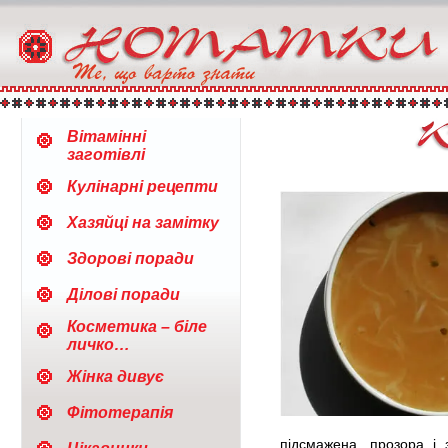
Вітамінні
заготівлі
Кулінарні рецепти
Хазяйці на замітку
Здорові поради
Ділові поради
Косметика – біле
личко…
Жінка дивує
Фітотерапія
підсмажена, прозора і 