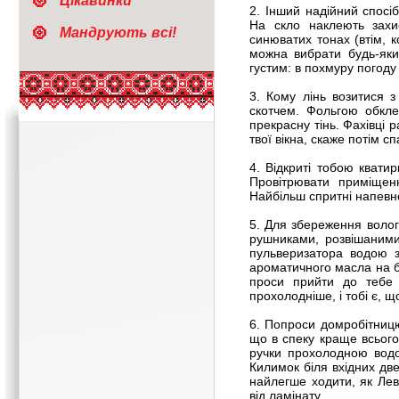
Цікавинки
2. Інший надійний спос
На скло наклеють захи
Мандрують всі!
синюватих тонах (втім, к
можна вибрати будь-яки
густим: в похмуру погоду
3. Кому лінь возитися 
скотчем. Фольгою обкле
прекрасну тінь. Фахівці 
твої вікна, скаже потім сп
4. Відкриті тобою квати
Провітрювати приміщен
Найбільш спритні напевно
5. Для збереження волог
рушниками, розвішаними
пульверизатора водою 
ароматичного масла на б
проси прийти до тебе 
прохолодніше, і тобі є, щ
6. Попроси домробітницю
що в спеку краще всього
ручки прохолодною водо
Килимок біля вхідних дв
найлегше ходити, як Лев
від ламінату.