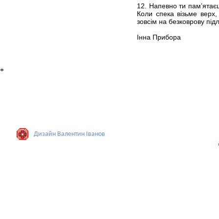
12. Напевно ти пам’ятаєш
Коли спека візьме верх
зовсім на безковрову підл
Інна Прибора
*
Дизайн Валентин Iванов