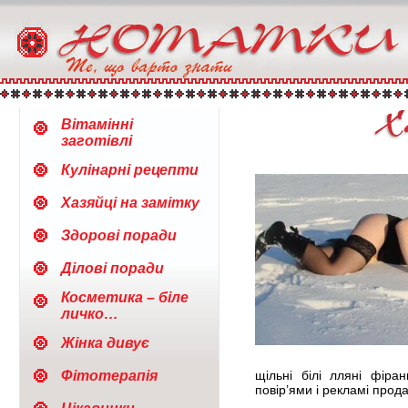
Вітамінні
заготівлі
Кулінарні рецепти
Хазяйці на замітку
Здорові поради
Ділові поради
Косметика – біле
личко…
Жінка дивує
Фітотерапія
щільні білі лляні фіра
повір’ями і рекламі прода