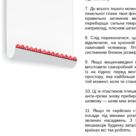
7. До всього іншого можн
пекельної спеки твоя фін
правильно затемнив в
переборщи: сильна темряв
наприклад, плісняві шпа
8. Слід переконатися, щ
відключили, на кухонні
ламповий телевізор. Л
системним блоком розмір
9. Якщо вищенаведені 
виготовити саморобний 
їх на піднос перед вен
простору, яка найбільше
той момент, коли ти стан
10. Ці ж пластикові пляш
анти-грілки знову прибир
шовкову — шовк має власт
11. Якщо ти серйозно с
посади під вікнами розл
зелених насаджень. З 
мешканців будинку запр
країнах всі так роблять.