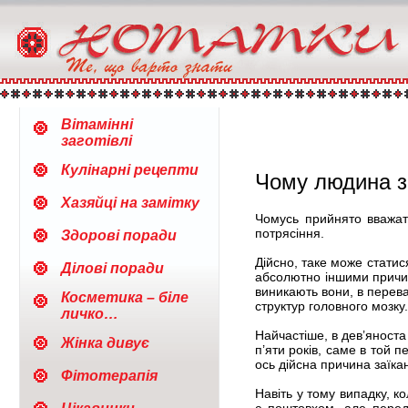
Вітамінні
заготівлі
Кулінарні рецепти
Чому людина з
Хазяйці на замітку
Чомусь прийнято вважат
потрясіння.
Здорові поради
Дійсно, таке може статис
Ділові поради
абсолютно іншими причин
виникають вони, в переваж
Косметика – біле
структур головного мозку.
личко…
Найчастіше, в дев’яноста 
Жінка дивує
п’яти років, саме в той 
ось дійсна причина заїкан
Фітотерапія
Навіть у тому випадку, к