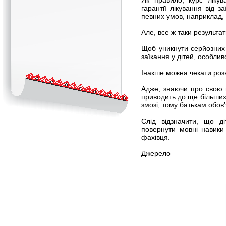
Як правило, курс лікув
гарантії лікування від 
певних умов, наприклад, 
Але, все ж таки результа
Щоб уникнути серйозних 
заїкання у дітей, особлив
Інакше можна чекати роз
Адже, знаючи про свою п
приводить до ще більши
змозі, тому батькам обов
Слід відзначити, що д
повернути мовні навики
фахівця.
Джерело