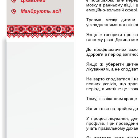
Цікавинки
є поштовхом, але перед
мозку в ранньому віці, 
емоційно-вольовій сфері і
Мандрують всі!
Травма мозку дитини 
ускладненнями пологів а
Якщо ж говорити про сп
генному рівні. Дитина мо
До профілактичних захо
здоров’я в період вагітнос
Якщо ж уберегти дитину
лікуванням, а не сподіва
Не варто сподіватися і н
певних успіхів, що тра
період, а частіше це і зо
Тому, із заїканням краще
Запишіться на прийом до
У процесі лікування, дл
профілів. При проведенн
учать правильному дихан