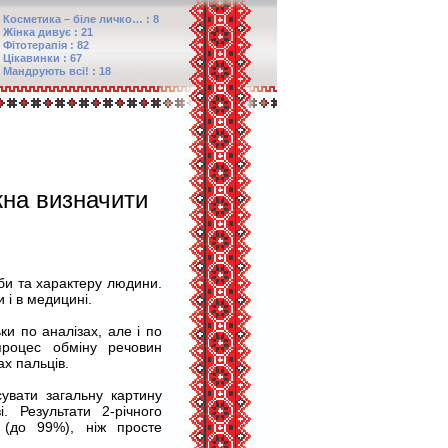
Косметика – біле личко… : 8
Жінка дивує : 21
Фітотерапія : 82
Цікавинки : 67
Мандрують всі! : 18
на визначити
оби та характеру людини.
 і в медицині.
и по аналізах, але і по
процес обміну речовин
ах пальців.
сувати загальну картину
. Результати 2-річного
 (до 99%), ніж просте