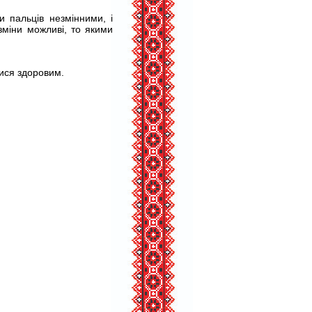
и пальців незмінними, і
зміни можливі, то якими
ися здоровим.