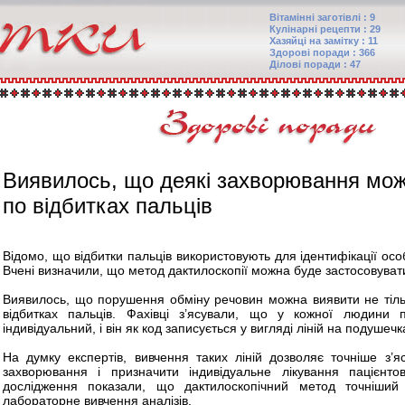
Вітамінні заготівлі : 9
Кулінарні рецепти : 29
Хазяйці на замітку : 11
Здорові поради : 366
Ділові поради : 47
Виявилось, що деякі захворювання мож
по відбитках пальців
Відомо, що відбитки пальців використовують для ідентифікації ос
Вчені визначили, що метод дактилоскопії можна буде застосовувати
Виявилось, що порушення обміну речовин можна виявити не тільк
відбитках пальців. Фахівці з’ясували, що у кожної людини 
індивідуальний, і він як код записується у вигляді ліній на подушечк
На думку експертів, вивчення таких ліній дозволяє точніше з’я
захворювання і призначити індивідуальне лікування пацієнтові
дослідження показали, що дактилоскопічний метод точніший
лабораторне вивчення аналізів.