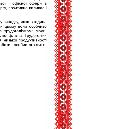
ньої і офісної сфери в
ргу, позитивно впливає і
му випадку, якщо людина
ри цьому вони особливо
з трудоголізмом: люди,
конфліктів. Трудоголіки
, низької продуктивності
оботи і особистого життя