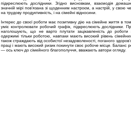
підкреслюють дослідники. Згідно висновкам, взаємодія домаш
значній мірі пов’язана зі щоденним настроєм, а настрій, у свою че
на трудову продуктивність, і на сімейні відносини.
Інтерес до своєї роботи має позитивну дію на сімейне життя в то
уміє контролювати робочий графік, підкреслюють дослідники. П
наголошують, що не варто плутати зацікавленість до роботи 
одержимі тільки роботою, навпаки мають високий рівень сімейних 
також страждають від особистої незадоволеності, поганого здоров’я
праці і мають високий ризик покинути своє робоче місце. Баланс р
— ось ключ до сімейного благополуччя, вважають автори огляду.