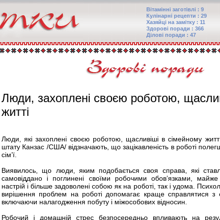
Вітамінні заготівлі : 9
Кулінарні рецепти : 29
Хазяйці на замітку : 11
Здорові поради : 366
Ділові поради : 47
Люди, захоплені своєю роботою, щаслив
житті
Люди, які захоплені своєю роботою, щасливіші в сімейному житті
штату Канзас /США/ відзначають, що зацікавленість в роботі поле
сім’ї.
Виявилось, що люди, яким подобається своя справа, які став
самовіддано і поглинені своїми робочими обов’язками, майж
настрій і більше задоволені собою як на роботі, так і удома. Псих
вирішення проблем на роботі допомагає краще справлятися з
включаючи налагодження побуту і міжособових відносин.
Робочий і домашній стрес безпосередньо впливають на резу