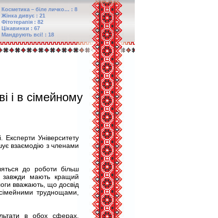
Косметика – біле личко… : 8
Жінка дивує : 21
Фітотерапія : 82
Цікавинки : 67
Мандрують всі! : 18
і і в сімейному
. Експерти Університету
гшує взаємодію з членами
ляться до роботи більш
е завжди мають кращий
ологи вважають, що досвід
 сімейними труднощами,
льтати в обох сферах,