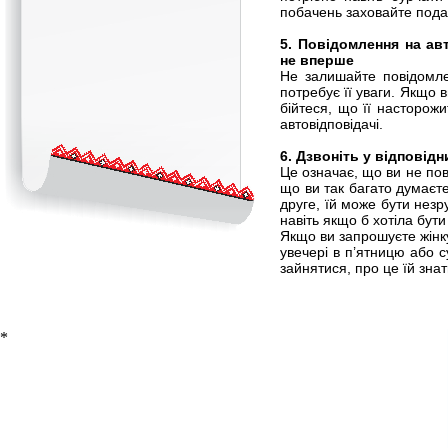
побачень заховайте подал
5. Повідомлення на ав
не вперше
Не залишайте повідомле
потребує її уваги. Якщо 
бійтеся, що її насторожи
автовідповідачі.
6. Дзвоніть у відповідн
Це означає, що ви не пов
що ви так багато думаєт
друге, їй може бути незр
навіть якщо б хотіла бут
Якщо ви запрошуєте жінку
увечері в п’ятницю або с
зайнятися, про це їй знат
*