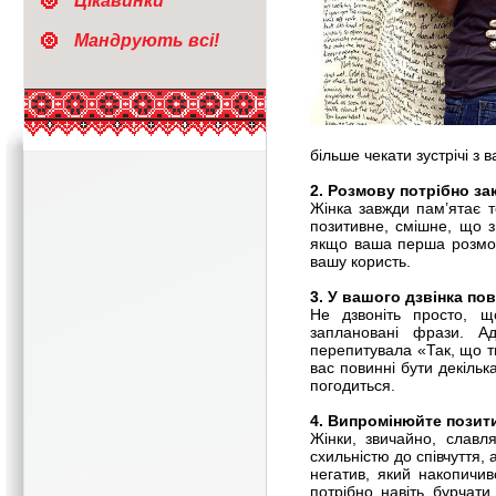
Цікавинки
Мандрують всі!
більше чекати зустрічі з 
2. Розмову потрібно зак
Жінка завжди пам’ятає т
позитивне, смішне, що зм
якщо ваша перша розмов
вашу користь.
3. У вашого дзвінка пов
Не дзвоніть просто, щ
заплановані фрази. А
перепитувала «Так, що ти
вас повинні бути декільк
погодиться.
4. Випромінюйте позит
Жінки, звичайно, славля
схильністю до співчуття, 
негатив, який накопичив
потрібно навіть бурчат