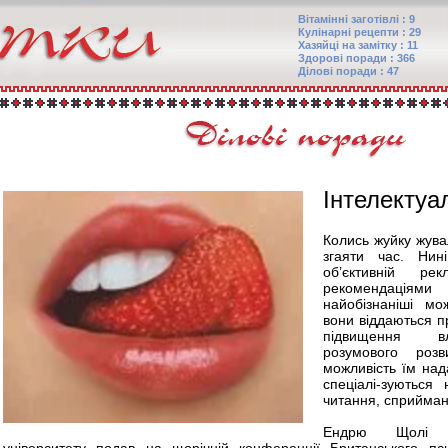
Вітамінні заготівлі : 9
Кулінарні рецепти : 29
Хазяйці на замітку : 11
Здорові поради : 366
Ділові поради : 47
Інтелектуа
Колись жуйку жува
згаяти час. Нин
об’єктивній р
рекомендаціями 
найобізнаніші мо
вони віддаються 
підвищення вл
розумового розв
можливість їм нада
спеціалі-зуються 
читання, сприйман
Ендрю Щолі з