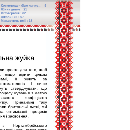
Косметика – біле личко… : 8
Жінка дивує : 21
Фітотерапія : 82
Цікавинки : 67
Мандрують всі! : 18
льна жуйка
ли просто для того, щоб
і, якщо вірити цілком
екламі, її жують за
стоматологів. І лише
жуть стверджувати, що
процесу жування з метою
асного коефіцієнта
итку. Принаймні таку
ли британські вчені, які
на оптимізації процесів
ня і засвоєння.
 Нортамбрійського