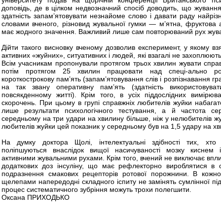
університету подав на щорічній конференції Британського пси
доповідь, де в цілком недвозначний спосіб доводить, що жування
здатність запам’ятовувати незнайоме слово і давати раду найріз
словами вченого, різновид жувальної гумки — м’ятна, фруктова 
має жодного значення. Важливий лише сам повторюваний рух жува
Дійти такого висновку вченому дозволив експеримент, у якому вз
активних «жуйних», ситуативних і людей, які взагалі не захоплюю
Всім учасникам пропонували протягом трьох хвилин жувати спра
потім протягом 25 хвилин працювати над спеці-ально р
короткострокову пам’ять (запам’ятовування слів і розпізнавання гр
на так звану оперативну пам’ять (здатність використовуват
повсякденному житті). Крім того, в усіх піддослідних вимірюв
скорочень. При цьому в групі справжніх любителів жуйки набаг
лише результати психологічного тестування, а й частота с
середньому на три удари на хвилину більше, ніж у нелюбителів жу
любителів жуйки цей показник у середньому був на 1,5 удару на х
На думку доктора Щолі, інтелектуальні здібності тих, хто
поліпшуються внаслідок вищої насичуваності мозку киснем і
активними жувальними рухами. Крім того, вчений не виключає впли
додаткових доз інсуліну, що має рефлекторно вироблятися в ор
подразнення смакових рецепторів ротової порожнини. В кожном
щелепами напередодні складного іспиту не замінять сумлінної під
процес систематичного зубріння можуть трохи полегшити.
Оксана ПРИХОДЬКО