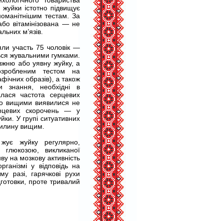
хологічного товариства
 жуйки істотно підвищує
номанітнішим тестам. За
або вітамінізована — не
льних м’язів.
яли участь 75 чоловік —
ться жувальними гумками.
вжню або уявну жуйку, а
озробленим тестом на
афічних образів), а також
и знання, необхідні в
алася частота серцевих
ато вищими виявилися не
ерцевих скорочень — у
йки. У групі ситуативних
вилину вищим.
 жує жуйку регулярно,
 глюкозою, викликаної
ву на мозкову активність
ганізмі у відповідь на
у разі, гарячкові рухи
готовки, проте тривалий