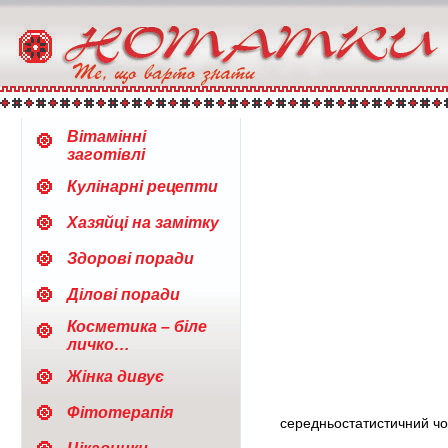
Вітамінні
заготівлі
Кулінарні рецепти
Хазяйці на замітку
Здорові поради
Ділові поради
Косметика – біле
личко…
Жінка дивує
Фітотерапія
середньостатистичний чол