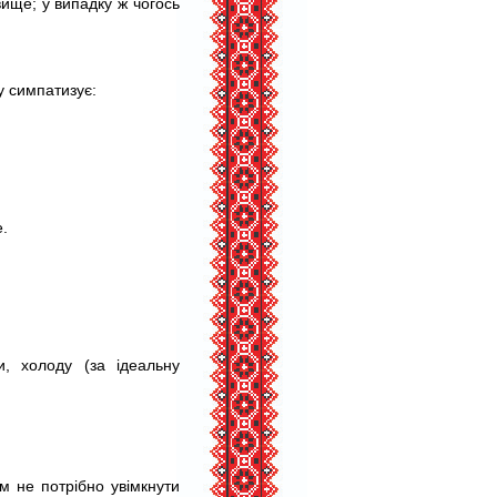
ище; у випадку ж чогось
у симпатизує:
е.
и, холоду (за ідеальну
м не потрібно увімкнути