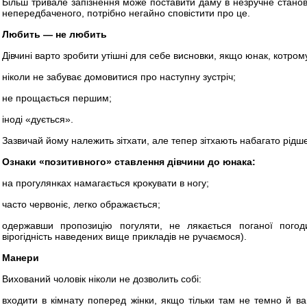
Більш тривале запізнення може поставити даму в незручне станов
непередбаченого, потрібно негайно сповістити про це.
Любить — не любить
Дівчині варто зробити утішні для себе висновки, якщо юнак, котром
ніколи не забуває домовитися про наступну зустріч;
не прощається першим;
іноді «дується».
Зазвичай йому належить зітхати, але тепер зітхають набагато рідш
Ознаки «позитивного» ставлення дівчини до юнака:
на прогулянках намагається крокувати в ногу;
часто червоніє, легко ображається;
одержавши пропозицію погуляти, не лякається поганої погод
вірогідність наведених вище прикладів не ручаємося).
Манери
Вихований чоловік ніколи не дозволить собі:
входити в кімнату поперед жінки, якщо тільки там не темно й ва