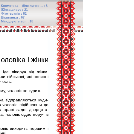
Косметика – біле личко… : 8
Жінка дивує : 21
Фітотерапія : 82
Цікавинки : 67
Мандрують всі! : 18
оловіка і жінки
 іде ліворуч від жінки.
ки військові, які повинні
 честь.
у, чоловік не курить.
нка відправляються куди-
о чоловік, підійшовши до
є праві задні дверцята.
, чоловік сідає поруч із
овік виходить першим і
нці.