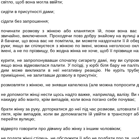
світло, щоб вона могла ввійти;
сидіти в присутності дами;
сідати без запрошення;
починати розмову з жінкою або кланятися їй, поки вона вас
звичайно, виключення. Проходячи повз добру знайому на вулиці а
й бачачи, що вона вас не помітила, ви можете наздогнати її й обе
руки; якщо ви спілкуєтеся з жінкою по імені, можна неголосно окли
імені, а не по прізвищу, бо жодна жінка не хоче, щоб її прізвище на
курити, не запропонувавши спочатку сигарету дамі, яку ви супровод
якщо вона відмовилася палити. У поїзді, у юрбі біля бару не паліт
дим може викликати в неї негативну реакцію. Не куріть трубк
приміщенні, не запитавши дозволу в присутніх;
розмовляти з жінкою, не знявши капелюха (але можна попросити до
не допомогти жінці нести щось надто важке, наприклад, валізу. Ви 
накидку або манто, крім випадків, коли вона погано себе почуває;
брати жінку за руку, доторкатися до неї під час розмови, штовхати 
ліктя, крім випадків, коли ви допомагаєте їй увійти в транспорт а
перейти вулицю;
відверто говорити про дівчину або жінку з іншим чоловіком;
не подати жінці стілець, не обслужити її або не подбати про те, щ