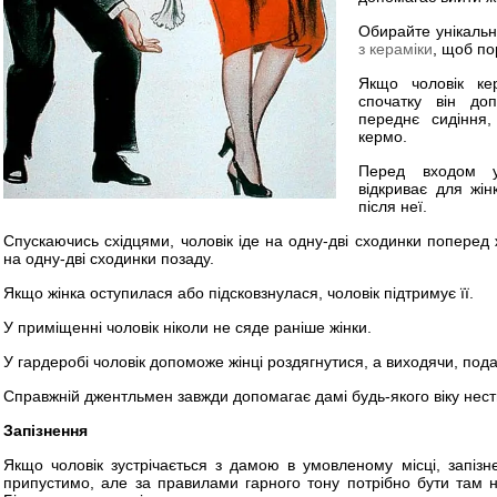
Обирайте унікаль
з кераміки
, щоб по
Якщо чоловік к
спочатку він доп
переднє сидіння,
кермо.
Перед входом у
відкриває для жін
після неї.
Спускаючись східцями, чоловік іде на одну-дві сходинки поперед 
на одну-дві сходинки позаду.
Якщо жінка оступилася або підсковзнулася, чоловік підтримує її.
У приміщенні чоловік ніколи не сяде раніше жінки.
У гардеробі чоловік допоможе жінці роздягнутися, а виходячи, пода
Справжній джентльмен завжди допомагає дамі будь-якого віку нести
Запізнення
Якщо чоловік зустрічається з дамою в умовленому місці, запіз
припустимо, але за правилами гарного тону потрібно бути там н