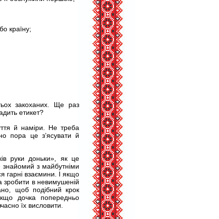
бо країну;
тьох закоханих. Ще раз
радить етикет?
чуття й наміри. Не треба
но пора це з’ясувати й
ків руки доньки», як це
е знайомий з майбутніми
 гарні взаємини. І якщо
а зробити в невимушеній
ано, щоб подібний крок
якщо дочка попередньо
вчасно їх висловити.