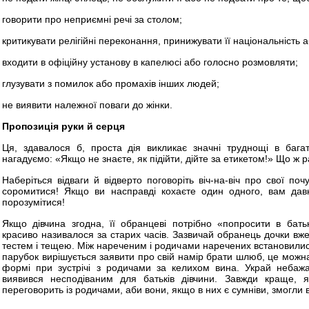
говорити про неприємні речі за столом;
критикувати релігійні переконання, принижувати її національність а
входити в офіційну установу в капелюсі або голосно розмовляти;
глузувати з помилок або промахів інших людей;
не виявити належної поваги до жінки.
Пропозиція руки й серця
Ця, здавалося б, проста дія викликає значні труднощі в бага
нагадуємо: «Якщо не знаєте, як підійти, дійте за етикетом!» Що ж 
Наберіться відваги й відверто поговоріть віч-на-віч про свої по
соромитися! Якщо ви насправді кохаєте один одного, вам дав
порозумітися!
Якщо дівчина згодна, її обранцеві потрібно «попросити в бать
красиво називалося за старих часів. Зазвичай обранець дочки вж
тестем і тещею. Між нареченим і родичами наречених встановилися
парубок вирішується заявити про свій намір брати шлюб, це можн
формі при зустрічі з родичами за келихом вина. Украй небаж
виявився несподіваним для батьків дівчини. Завжди краще, 
переговорить із родичами, аби вони, якщо в них є сумніви, змогли 