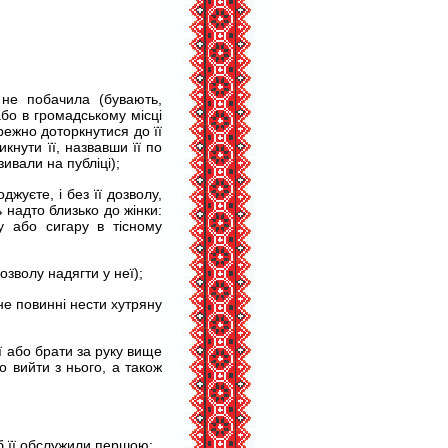
 не побачила (бувають,
бо в громадському місці
режно доторкнутися до її
кнути її, назвавши її по
зивали на публіці);
жуєте, і без її дозволу,
ь надто близько до жінки:
у або сигару в тісному
зволу надягти у неї);
не повинні нести хутряну
її або брати за руку вище
бо вийти з нього, а також
об її обслужили першою;