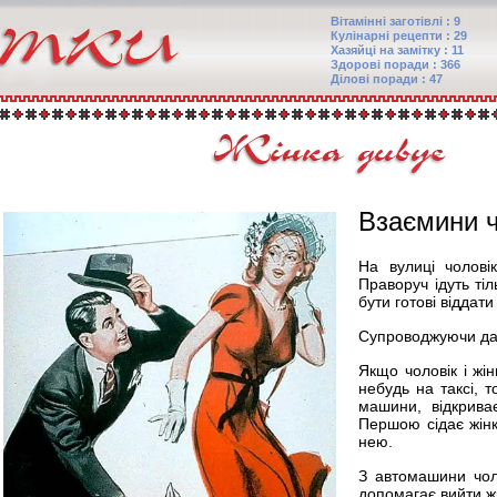
Вітамінні заготівлі : 9
Кулінарні рецепти : 29
Хазяйці на замітку : 11
Здорові поради : 366
Ділові поради : 47
Взаємини ч
На вулиці чоловік
Праворуч ідуть тіль
бути готові віддати
Супроводжуючи дам
Якщо чоловік і жі
небудь на таксі, т
машини, відкрива
Першою сідає жінка
нею.
З автомашини чол
допомагає вийти жі