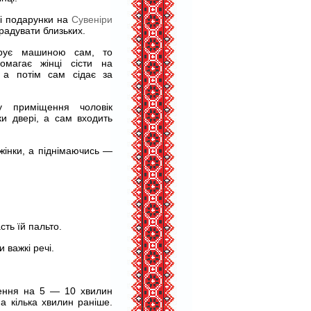
ні подарунки на
Сувеніри
радувати близьких.
ерує машиною сам, то
омагає жінці сісти на
 а потім сам сідає за
 приміщення чоловік
ки двері, а сам входить
жінки, а піднімаючись —
сть їй пальто.
 важкі речі.
нення на 5 — 10 хвилин
а кілька хвилин раніше.