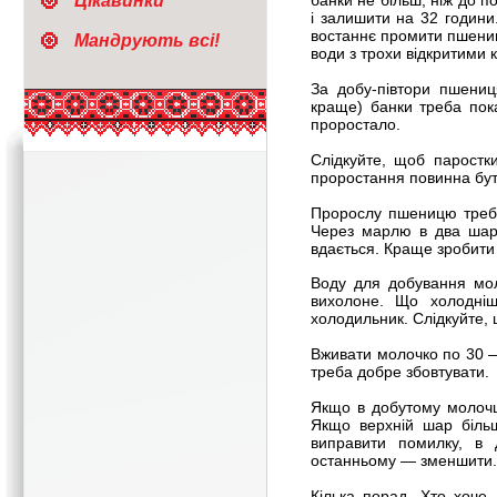
Цікавинки
банки не більш, ніж до п
і залишити на 32 години
востаннє промити пшениц
Мандрують всі!
води з трохи відкритими 
За добу-півтори пшениц
краще) банки треба пок
проростало.
Слідкуйте, щоб паростк
проростання повинна бути
Пророслу пшеницю треба
Через марлю в два шари
вдається. Краще зробити 
Воду для добування мол
вихолоне. Що холодні
холодильник. Слідкуйте,
Вживати молочко по 30 — 
треба добре збовтувати.
Якщо в добутому молочці 
Якщо верхній шар біль
виправити помилку, в 
останньому — зменшити. 
Кілька порад. Хто хоче 