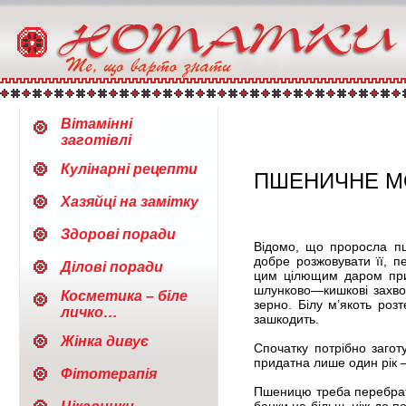
Вітамінні
заготівлі
Кулінарні рецепти
ПШЕНИЧНЕ М
Хазяйці на замітку
Здорові поради
Відомо, що проросла пш
добре розжовувати її, 
Ділові поради
цим цілющим даром прир
шлунково—кишкові захво
Косметика – біле
зерно. Білу м’якоть роз
личко…
зашкодить.
Жінка дивує
Спочатку потрібно заготу
придатна лише один рік 
Фітотерапія
Пшеницю треба перебрати: