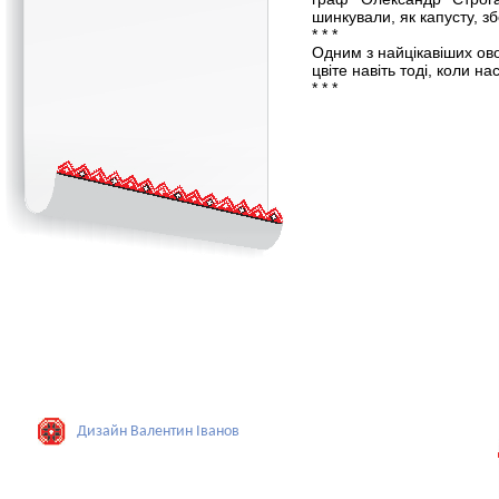
шинкували, як капусту, зб
* * *
Одним з найцікавіших овоч
цвіте навіть тоді, коли н
* * *
Дизайн Валентин Iванов