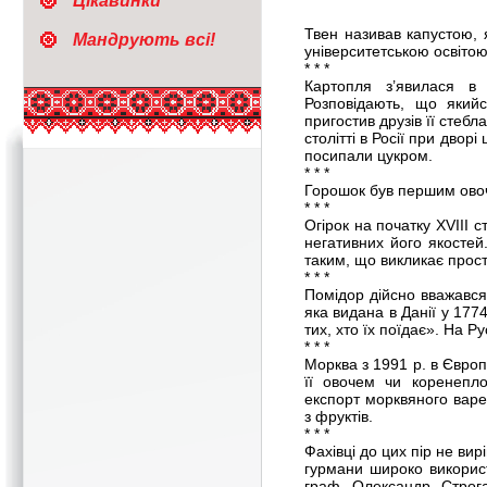
Цікавинки
Твен називав капустою, 
Мандрують всі!
університетською освітою
* * *
Картопля з’явилася в 
Розповідають, що якийс
пригостив друзів її стебл
столітті в Росії при двор
посипали цукром.
* * *
Горошок був першим овоч
* * *
Огірок на початку XVIII с
негативних його якосте
таким, що викликає прост
* * *
Помідор дійсно вважався
яка видана в Данії у 1774
тих, хто їх поїдає». На 
* * *
Морква з 1991 р. в Європ
її овочем чи коренепл
експорт морквяного варе
з фруктів.
* * *
Фахівці до цих пір не ви
гурмани широко використ
граф Олександр Строга