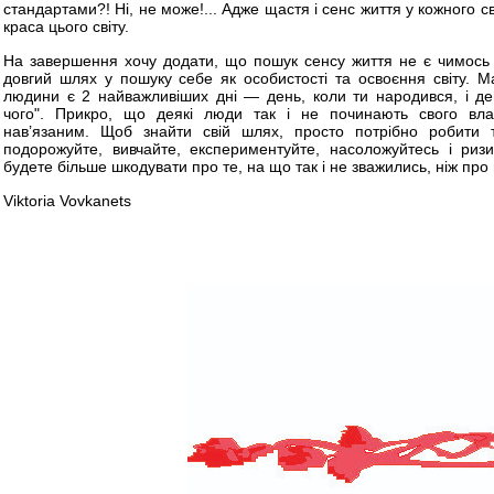
стандартами?! Ні, не може!... Адже щастя і сенс життя у кожного свої
краса цього світу.
На завершення хочу додати, що пошук сенсу життя не є чимось
довгий шлях у пошуку себе як особистості та освоєння світу. Ма
людини є 2 найважливіших дні — день, коли ти народився, і де
чого". Прикро, що деякі люди так і не починають свого вла
нав’язаним. Щоб знайти свій шлях, просто потрібно робити
подорожуйте, вивчайте, експериментуйте, насоложуйтесь і ризи
будете більше шкодувати про те, на що так і не зважились, ніж про
Viktoria Vovkanets