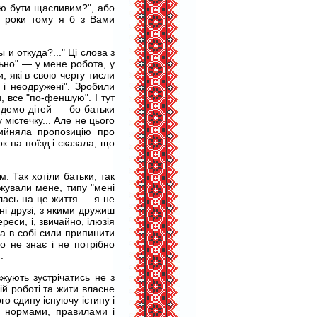
ою бути щасливим?", або
4 роки тому я б з Вами
и откуда?..." Ці слова з
льно" — у мене робота, у
, які в свою чергу тисли
і неодружені". Зробили
 все "по-феншую". І тут
едемо дітей — бо батьки
містечку... Але не цього
рийняла пропозицію про
к на поїзд і сказала, що
 Так хотіли батьки, так
жували мене, типу "мені
лась на це життя — я не
і друзі, з якими дружиш
реси, і, звичайно, ілюзія
а в собі сили припинити
то не знає і не потрібно
.
жують зустрічатись не з
й роботі та жити власне
го єдину існуючу істину і
ь нормами, правилами і