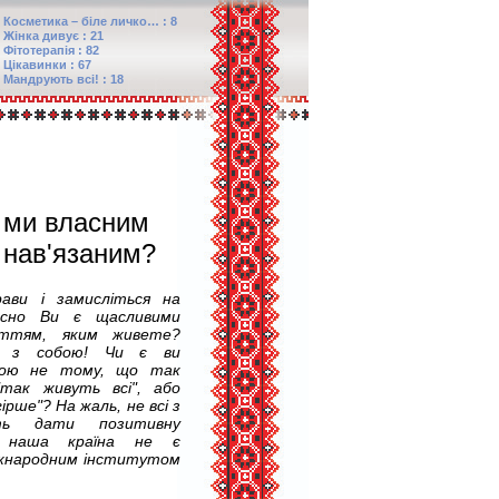
Косметика – біле личко… : 8
Жінка дивує : 21
Фітотерапія : 82
Цікавинки : 67
Мандрують всі! : 18
 ми власним
 нав'язаним?
ави і замисліться на
ійсно Ви є щасливими
ттям, яким живете?
и з собою! Чи є ви
ною не тому, що так
"так живуть всі", або
ірше"? На жаль, не всі з
ть дати позитивну
же наша країна не є
міжнародним інститутом