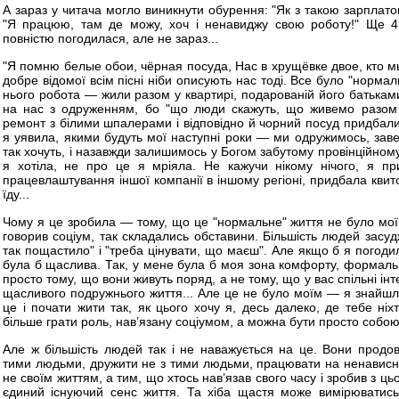
А зараз у читача могло виникнути обурення: "Як з такою зарплат
"Я працюю, там де можу, хоч і ненавиджу свою роботу!" Ще 
повністю погодилася, але не зараз...
"Я помню белые обои, чёрная посуда, Нас в хрущёвке двое, кто мы 
добре відомої всім пісні ніби описують нас тоді. Все було "норма
нього робота — жили разом у квартирі, подарованій його батьками
на нас з одруженням, бо "що люди скажуть, що живемо разом 
ремонт з білими шпалерами і відповідно й чорний посуд придбали,
я уявила, якими будуть мої наступні роки — ми одружимось, зав
так хочуть, і назавжди залишимось у Богом забутому провінційному 
я хотіла, не про це я мріяла. Не кажучи нікому нічого, я п
працевлаштування іншої компанії в іншому регіоні, придбала квито
їду...
Чому я це зробила — тому, що це "нормальне" життя не було моїм.
говорив соціум, так складались обставини. Більшість людей засуд
так пощастило" і "треба цінувати, що маєш". Але якщо б я погоди
була б щаслива. Так, у мене була б моя зона комфорту, формальн
просто тому, що вони живуть поряд, а не тому, що у вас спільні інте
щасливого подружнього життя... Але це не було моїм — я знайшл
це і почати жити так, як цього хочу я, десь далеко, де тебе ніх
більше грати роль, нав’язану соціумом, а можна бути просто собою
Але ж більшість людей так і не наважується на це. Вони продов
тими людьми, дружити не з тими людьми, працювати на ненависні
не своїм життям, а тим, що хтось нав’язав свого часу і зробив з цьо
єдиний існуючий сенс життя. Та хіба щастя може вимірюватис