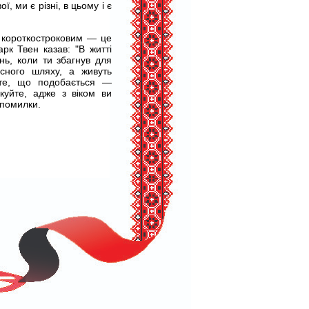
, ми є різні, в цьому і є
 короткостроковим — це
рк Твен казав: "В житті
нь, коли ти збагнув для
сного шляху, а живуть
 те, що подобається —
куйте, адже з віком ви
 помилки.