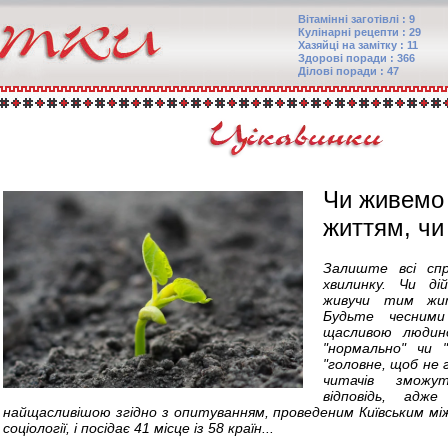
Вітамінні заготівлі : 9
Кулінарні рецепти : 29
Хазяйці на замітку : 11
Здорові поради : 366
Ділові поради : 47
Чи живемо
життям, чи
Залиште всі спр
хвилинку. Чи д
живучи тим жи
Будьте чесним
щасливою люди
"нормально" чи 
"головне, щоб не г
читачів зможу
відповідь, ад
найщасливішою згідно з опитуванням, проведеним Київським 
соціології, і посідає 41 місце із 58 країн...